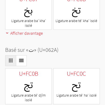
ﰍ
ﰇ
Ligature arabe ba' kha'
Ligature arabe té' kha' isolé
isolé
Afficher davantage
Basé sur «
ت
» (U+062A)
U+FC0B
U+FC0C
ﰌ
ﰋ
Ligature arabe té' djîm
Ligature arabe té' ha' isolé
isolé