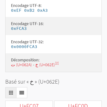
Encodage UTF-8:
0xEF 0xB2 0xA3
Encodage UTF-16:
0xFCA3
Encodage UTF-32:
0x0000FCA3
Décomposition:
[2]
ت (U+062A)
-
خ (U+062E)
Basé sur «
خ
» (U+062E)
U+FC07
U+FC0D