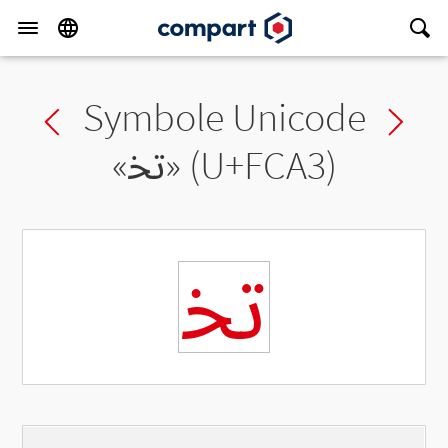
Symbole Unicode
Previous char
Ne
«
ﲣ
» (U+FCA3)
ﲣ