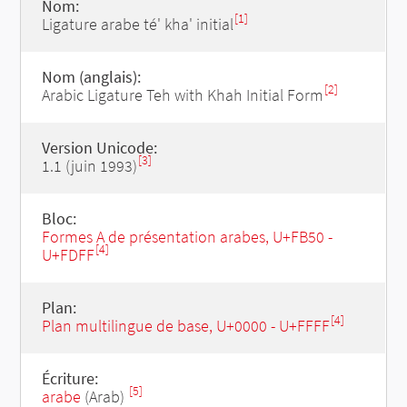
Nom:
[1]
Ligature arabe té' kha' initial
Nom (anglais):
[2]
Arabic Ligature Teh with Khah Initial Form
Version Unicode:
[3]
1.1 (juin 1993)
Bloc:
Formes A de présentation arabes, U+FB50 -
[4]
U+FDFF
Plan:
[4]
Plan multilingue de base, U+0000 - U+FFFF
Écriture:
[5]
arabe
(Arab)