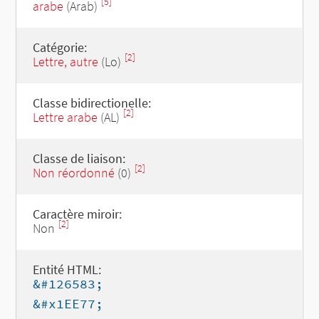
[5]
arabe
(Arab)
Catégorie:
[2]
Lettre, autre
(Lo)
Classe bidirectionelle:
[2]
Lettre arabe
(AL)
Classe de liaison:
[2]
Non réordonné
(0)
Caractère miroir:
[2]
Non
Entité HTML:
&#126583;
&#x1EE77;