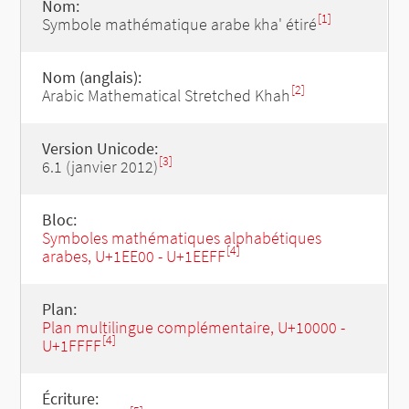
Nom:
[1]
Symbole mathématique arabe kha' étiré
Nom (anglais):
[2]
Arabic Mathematical Stretched Khah
Version Unicode:
[3]
6.1 (janvier 2012)
Bloc:
Symboles mathématiques alphabétiques
[4]
arabes, U+1EE00 - U+1EEFF
Plan:
Plan multilingue complémentaire, U+10000 -
[4]
U+1FFFF
Écriture: