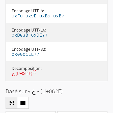
Encodage UTF-8:
0xF0 0x9E 0xB9 0xB7
Encodage UTF-16:
0xD83B 0xDE77
Encodage UTF-32:
0x0001EE77
Décomposition:
[2]
خ (U+062E)
Basé sur «
خ
» (U+062E)