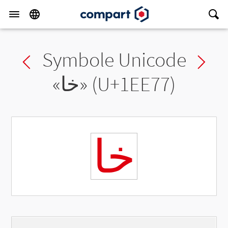
Symbole Unicode
Previous char
Ne
«
𞹷
» (U+1EE77)
𞹷