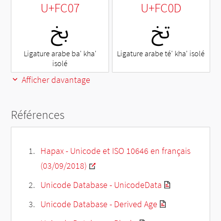
U+FC07
U+FC0D
ﰍ
ﰇ
Ligature arabe ba' kha'
Ligature arabe té' kha' isolé
isolé
Afficher davantage
Références
Hapax - Unicode et ISO 10646 en français
(03/09/2018)
Unicode Database - UnicodeData
Unicode Database - Derived Age