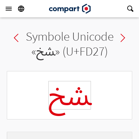
Symbole Unicode
Previous char
Ne
«
ﴧ
» (U+FD27)
ﴧ