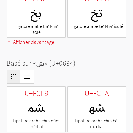
ﰍ
ﰇ
Ligature arabe ba' kha'
Ligature arabe té' kha' isolé
isolé
Afficher davantage
Basé sur «
ش
» (U+0634)
U+FCE9
U+FCEA
ﳪ
ﳩ
Ligature arabe chîn mîm
Ligature arabe chîn hé'
médial
médial