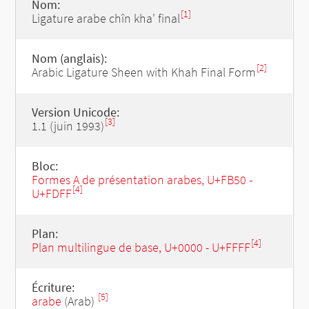
Nom:
[1]
Ligature arabe chîn kha' final
Nom (anglais):
[2]
Arabic Ligature Sheen with Khah Final Form
Version Unicode:
[3]
1.1 (juin 1993)
Bloc:
Formes A de présentation arabes, U+FB50 -
[4]
U+FDFF
Plan:
[4]
Plan multilingue de base, U+0000 - U+FFFF
Écriture:
[5]
arabe
(Arab)