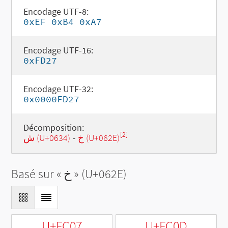
Encodage UTF-8:
0xEF 0xB4 0xA7
Encodage UTF-16:
0xFD27
Encodage UTF-32:
0x0000FD27
Décomposition:
[2]
ش (U+0634)
-
خ (U+062E)
Basé sur «
خ
» (U+062E)
U+FC07
U+FC0D