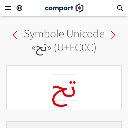
Symbole Unicode
Previous char
Ne
«
ﰌ
» (U+FC0C)
ﰌ