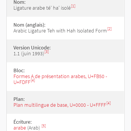
Nom:
[1]
Ligature arabe té' ha' isolé
Nom (anglais):
[2]
Arabic Ligature Teh with Hah Isolated Form
Version Unicode:
[3]
1.1 (juin 1993)
Bloc:
Formes A de présentation arabes, U+FB50 -
[4]
U+FDFF
Plan:
[4]
Plan multilingue de base, U+0000 - U+FFFF
Écriture:
[5]
arabe
(Arab)