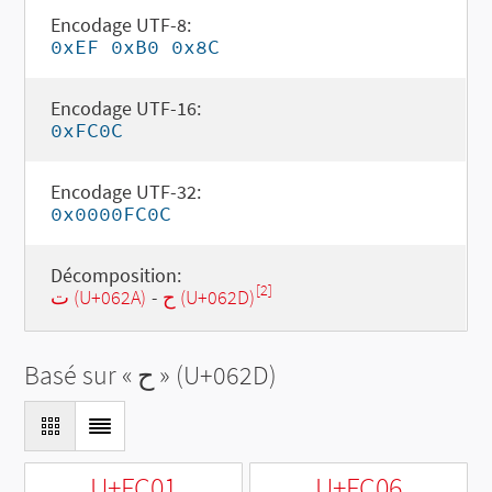
Encodage UTF-8:
0xEF 0xB0 0x8C
Encodage UTF-16:
0xFC0C
Encodage UTF-32:
0x0000FC0C
Décomposition:
[2]
ت (U+062A)
-
ح (U+062D)
Basé sur «
ح
» (U+062D)
U+FC01
U+FC06