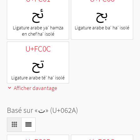
ﰆ
ﰁ
Ligature arabe ya' hamza
Ligature arabe ba' ha' isolé
en chef ha' isolé
U+FC0C
ﰌ
Ligature arabe té' ha' isolé
Afficher davantage
Basé sur «
ت
» (U+062A)