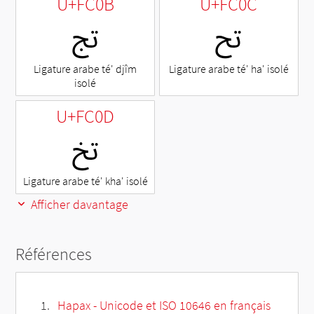
U+FC0B
U+FC0C
ﰌ
ﰋ
Ligature arabe té' djîm
Ligature arabe té' ha' isolé
isolé
U+FC0D
ﰍ
Ligature arabe té' kha' isolé
Afficher davantage
Références
Hapax - Unicode et ISO 10646 en français