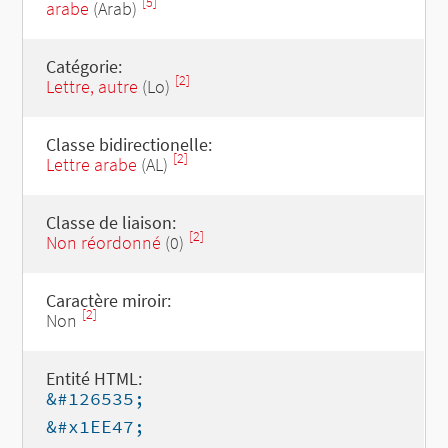
[5]
arabe
(Arab)
Catégorie:
[2]
Lettre, autre
(Lo)
Classe bidirectionelle:
[2]
Lettre arabe
(AL)
Classe de liaison:
[2]
Non réordonné
(0)
Caractère miroir:
[2]
Non
Entité HTML:
&#126535;
&#x1EE47;