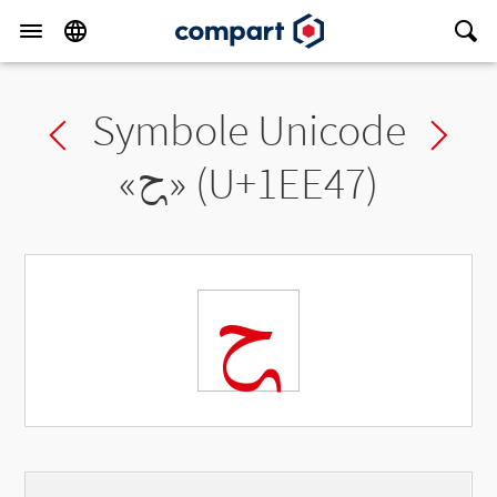
Symbole Unicode
Previous char
Ne
«
𞹇
» (U+1EE47)
𞹇