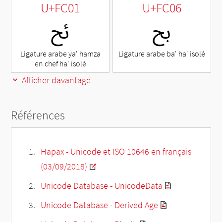
U+FC01
U+FC06
ﰆ
ﰁ
Ligature arabe ya' hamza
Ligature arabe ba' ha' isolé
en chef ha' isolé
Afficher davantage
Références
Hapax - Unicode et ISO 10646 en français
(03/09/2018)
Unicode Database - UnicodeData
Unicode Database - Derived Age