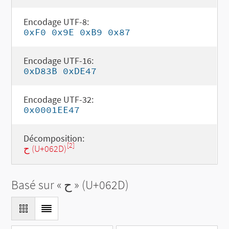
Encodage UTF-8:
0xF0 0x9E 0xB9 0x87
Encodage UTF-16:
0xD83B 0xDE47
Encodage UTF-32:
0x0001EE47
Décomposition:
[2]
ح (U+062D)
Basé sur «
ح
» (U+062D)