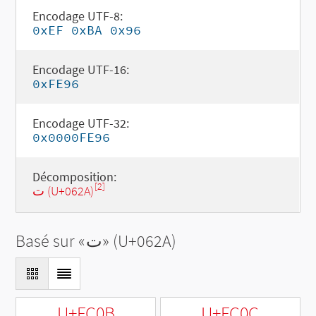
Encodage UTF-8:
0xEF 0xBA 0x96
Encodage UTF-16:
0xFE96
Encodage UTF-32:
0x0000FE96
Décomposition:
[2]
ت (U+062A)
Basé sur «
ت
» (U+062A)
U+FC0B
U+FC0C