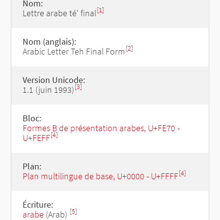
Nom:
[1]
Lettre arabe té' final
Nom (anglais):
[2]
Arabic Letter Teh Final Form
Version Unicode:
[3]
1.1 (juin 1993)
Bloc:
Formes B de présentation arabes, U+FE70 -
[4]
U+FEFF
Plan:
[4]
Plan multilingue de base, U+0000 - U+FFFF
Écriture:
[5]
arabe
(Arab)