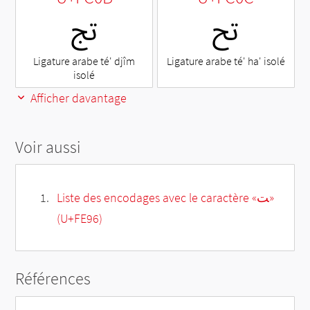
ﰌ
ﰋ
Ligature arabe té' djîm
Ligature arabe té' ha' isolé
isolé
Afficher davantage
Voir aussi
Liste des encodages avec le caractère «ﺖ»
(U+FE96)
Références