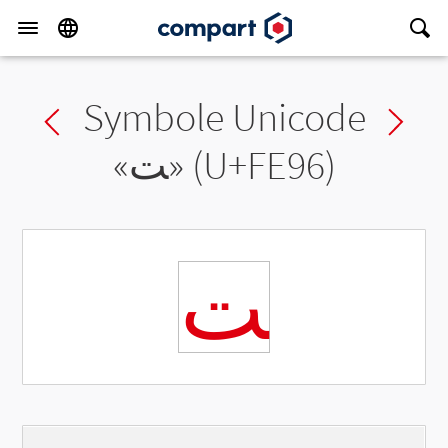
Symbole Unicode
Previous char
Ne
«
ﺖ
» (U+FE96)
ﺖ