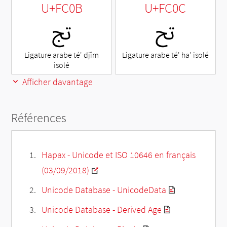
U+FC0B
U+FC0C
ﰌ
ﰋ
Ligature arabe té' djîm
Ligature arabe té' ha' isolé
isolé
Afficher davantage
Références
Hapax - Unicode et ISO 10646 en français
(03/09/2018)
Unicode Database - UnicodeData
Unicode Database - Derived Age