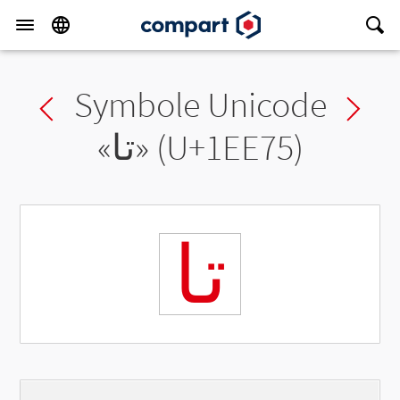
Symbole Unicode
Previous char
Ne
«
𞹵
» (U+1EE75)
𞹵