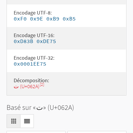
Encodage UTF-8:
0xF0 0x9E 0xB9 0xB5
Encodage UTF-16:
0xD83B 0xDE75
Encodage UTF-32:
0x0001EE75
Décomposition:
[2]
ت (U+062A)
Basé sur «
ت
» (U+062A)