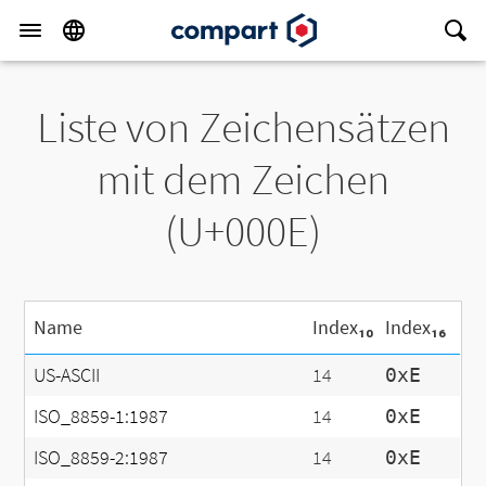
Liste von Zeichensätzen
mit dem Zeichen
(U+000E)
Name
Index₁₀
Index₁₆
US-ASCII
14
0xE
ISO_8859-1:1987
14
0xE
ISO_8859-2:1987
14
0xE