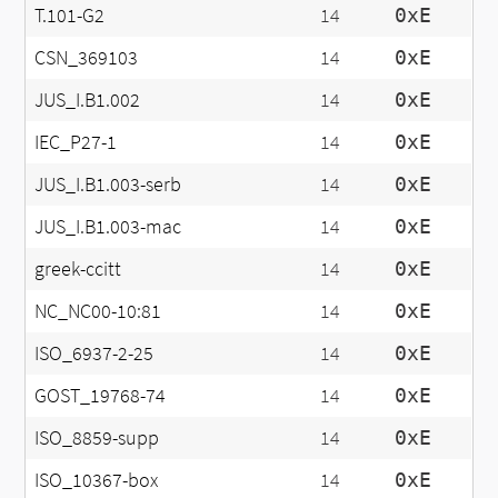
T.101-G2
14
0xE
CSN_369103
14
0xE
JUS_I.B1.002
14
0xE
IEC_P27-1
14
0xE
JUS_I.B1.003-serb
14
0xE
JUS_I.B1.003-mac
14
0xE
greek-ccitt
14
0xE
NC_NC00-10:81
14
0xE
ISO_6937-2-25
14
0xE
GOST_19768-74
14
0xE
ISO_8859-supp
14
0xE
ISO_10367-box
14
0xE