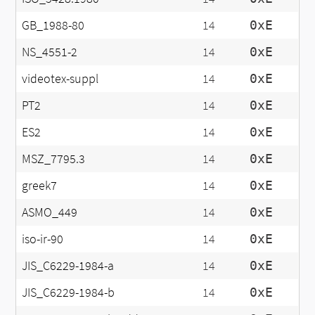
GB_1988-80
14
0xE
NS_4551-2
14
0xE
videotex-suppl
14
0xE
PT2
14
0xE
ES2
14
0xE
MSZ_7795.3
14
0xE
greek7
14
0xE
ASMO_449
14
0xE
iso-ir-90
14
0xE
JIS_C6229-1984-a
14
0xE
JIS_C6229-1984-b
14
0xE