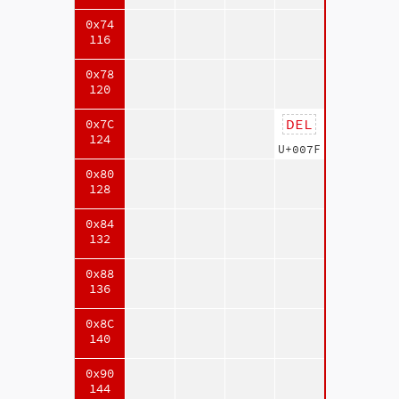
0x74
116
0x78
120
DEL
0x7C
124
U+007F
0x80
128
0x84
132
0x88
136
0x8C
140
0x90
144