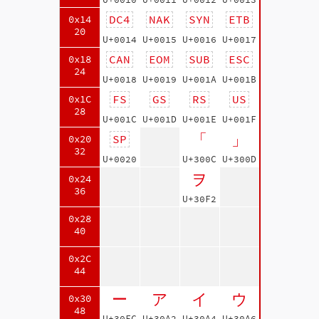
DC4
NAK
SYN
ETB
0x14
20
U+0014
U+0015
U+0016
U+0017
CAN
EOM
SUB
ESC
0x18
24
U+0018
U+0019
U+001A
U+001B
FS
GS
RS
US
0x1C
28
U+001C
U+001D
U+001E
U+001F
「
」
SP
0x20
32
U+0020
U+300C
U+300D
ヲ
0x24
36
U+30F2
0x28
40
0x2C
44
ー
ア
イ
ウ
0x30
48
U+30FC
U+30A2
U+30A4
U+30A6