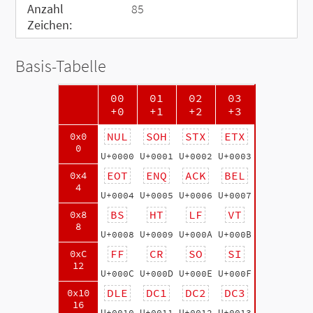
Anzahl
85
Zeichen:
Basis-Tabelle
00
01
02
03
+0
+1
+2
+3
NUL
SOH
STX
ETX
0x0
0
U+0000
U+0001
U+0002
U+0003
EOT
ENQ
ACK
BEL
0x4
4
U+0004
U+0005
U+0006
U+0007
BS
HT
LF
VT
0x8
8
U+0008
U+0009
U+000A
U+000B
FF
CR
SO
SI
0xC
12
U+000C
U+000D
U+000E
U+000F
DLE
DC1
DC2
DC3
0x10
16
U+0010
U+0011
U+0012
U+0013