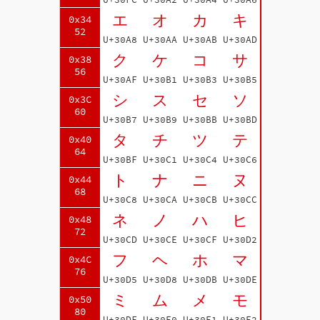
エ
オ
カ
キ
0x34
52
U+30A8
U+30AA
U+30AB
U+30AD
ク
ケ
コ
サ
0x38
56
U+30AF
U+30B1
U+30B3
U+30B5
シ
ス
セ
ソ
0x3C
60
U+30B7
U+30B9
U+30BB
U+30BD
タ
チ
ツ
テ
0x40
64
U+30BF
U+30C1
U+30C4
U+30C6
ト
ナ
ニ
ヌ
0x44
68
U+30C8
U+30CA
U+30CB
U+30CC
ネ
ノ
ハ
ヒ
0x48
72
U+30CD
U+30CE
U+30CF
U+30D2
フ
ヘ
ホ
マ
0x4C
76
U+30D5
U+30D8
U+30DB
U+30DE
ミ
ム
メ
モ
0x50
80
U+30DF
U+30E0
U+30E1
U+30E2