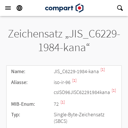
Zeichensatz „JIS_C6229-
1984-kana“
[1]
Name:
JIS_C6229-1984-kana
[1]
Aliasse:
iso-ir-96
[1]
csISO96JISC62291984kana
[1]
MIB-Enum:
72
Typ:
Single-Byte-Zeichensatz
(SBCS)