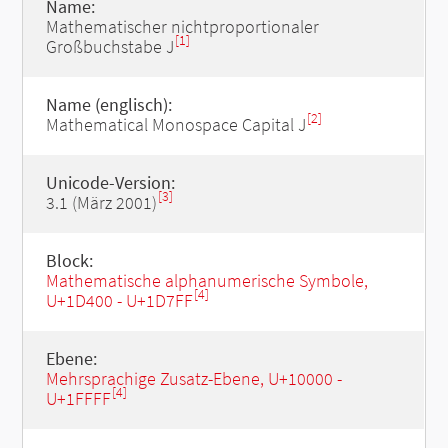
Name:
Mathematischer nichtproportionaler
[1]
Großbuchstabe J
Name (englisch):
[2]
Mathematical Monospace Capital J
Unicode-Version:
[3]
3.1 (März 2001)
Block:
Mathematische alphanumerische Symbole,
[4]
U+1D400 - U+1D7FF
Ebene:
Mehrsprachige Zusatz-Ebene, U+10000 -
[4]
U+1FFFF