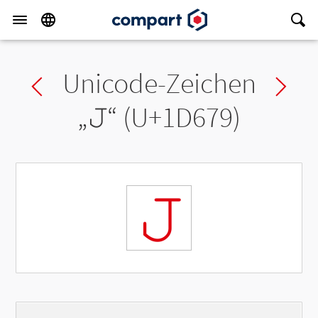
Unicode-Zeichen
Previous char
Ne
„
𝙹
“ (U+1D679)
𝙹