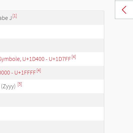
[1]
abe J
[4]
Symbole, U+1D400 - U+1D7FF
[4]
0000 - U+1FFFF
[5]
(Zyyy)