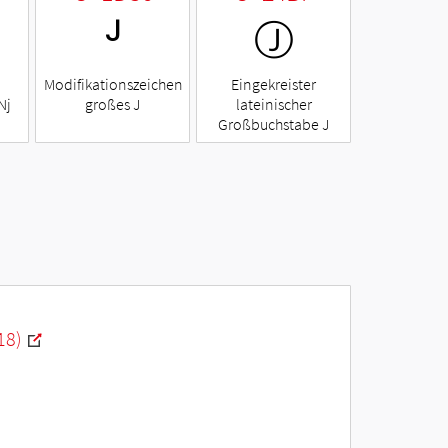
ᴶ
Ⓙ
Modifikationszeichen
Eingekreister
Nj
großes J
lateinischer
Großbuchstabe J
18)