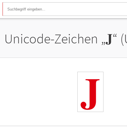
Unicode-Zeichen „
𝐉
“ 
𝐉