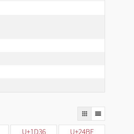
U+1D36
U+24BF