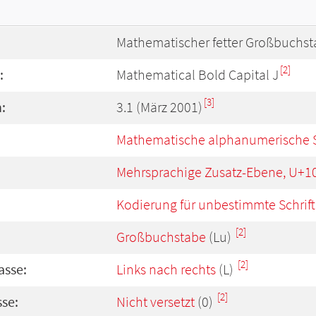
Mathematischer fetter Großbuchst
[2]
:
Mathematical Bold Capital J
[3]
:
3.1 (März 2001)
Mathematische alphanumerische 
Mehrsprachige Zusatz-Ebene, U+1
Kodierung für unbestimmte Schrift
[2]
Großbuchstabe
(Lu)
[2]
asse:
Links nach rechts
(L)
[2]
se:
Nicht versetzt
(0)