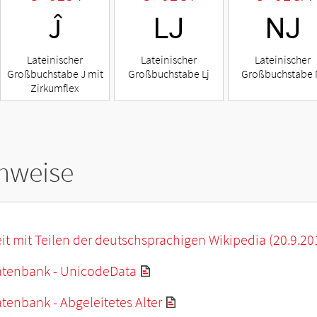
Ĵ
Ǉ
Ǌ
Lateinischer
Lateinischer
Lateinischer
Großbuchstabe J mit
Großbuchstabe Lj
Großbuchstabe 
Zirkumflex
hweise
it mit Teilen der deutschsprachigen Wikipedia (20.9.20
tenbank - UnicodeData
enbank - Abgeleitetes Alter