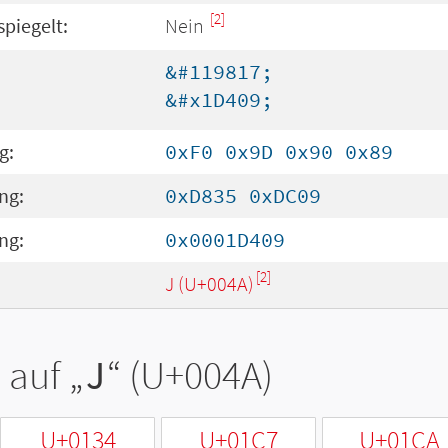
[2]
spiegelt:
Nein
&#119817;
&#x1D409;
g:
0xF0 0x9D 0x90 0x89
ng:
0xD835 0xDC09
ng:
0x0001D409
[2]
J (U+004A)
 auf „
J
“ (U+004A)
U+0134
U+01C7
U+01CA