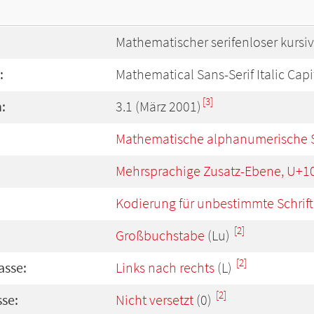
Mathematischer serifenloser kursi
:
Mathematical Sans-Serif Italic Capi
[3]
:
3.1 (März 2001)
Mathematische alphanumerische 
Mehrsprachige Zusatz-Ebene, U+1
Kodierung für unbestimmte Schrift
[2]
Großbuchstabe
(Lu)
[2]
asse:
Links nach rechts
(L)
[2]
se:
Nicht versetzt
(0)