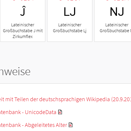
Ĵ
Ǉ
Ǌ
Lateinischer
Lateinischer
Lateinischer
Großbuchstabe J mit
Großbuchstabe Lj
Großbuchstabe 
Zirkumflex
hweise
it mit Teilen der deutschsprachigen Wikipedia (20.9.20
tenbank - UnicodeData
enbank - Abgeleitetes Alter