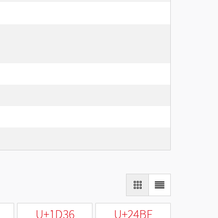
U+1D36
U+24BF