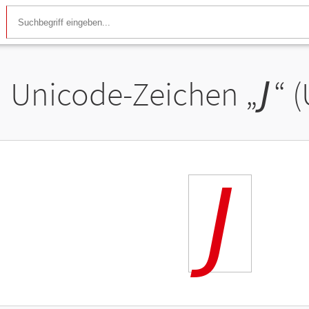
Unicode-Zeichen „
𝘑
“ 
𝘑