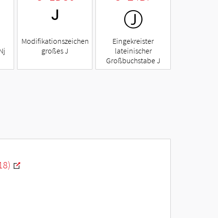
ᴶ
Ⓙ
Modifikationszeichen
Eingekreister
Nj
großes J
lateinischer
Großbuchstabe J
18)