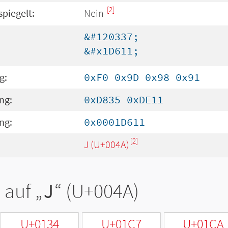
[2]
spiegelt:
Nein
&#120337;
&#x1D611;
g:
0xF0 0x9D 0x98 0x91
ng:
0xD835 0xDE11
ng:
0x0001D611
[2]
J (U+004A)
 auf „
J
“ (U+004A)
U+0134
U+01C7
U+01CA