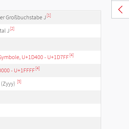
[1]
ver Großbuchstabe J
[2]
tal J
[4]
Symbole, U+1D400 - U+1D7FF
[4]
0000 - U+1FFFF
[5]
(Zyyy)