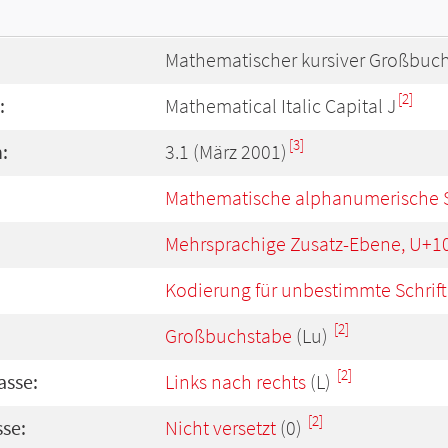
Mathematischer kursiver Großbuch
[2]
:
Mathematical Italic Capital J
[3]
:
3.1 (März 2001)
Mathematische alphanumerische 
Mehrsprachige Zusatz-Ebene, U+1
Kodierung für unbestimmte Schrift
[2]
Großbuchstabe
(Lu)
[2]
asse:
Links nach rechts
(L)
[2]
se:
Nicht versetzt
(0)