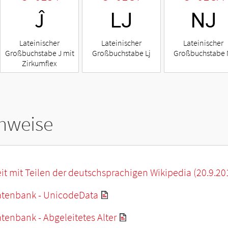
Ĵ
Ǉ
Ǌ
Lateinischer
Lateinischer
Lateinischer
Großbuchstabe J mit
Großbuchstabe Lj
Großbuchstabe 
Zirkumflex
hweise
it mit Teilen der deutschsprachigen Wikipedia (20.9.20
tenbank - UnicodeData
enbank - Abgeleitetes Alter