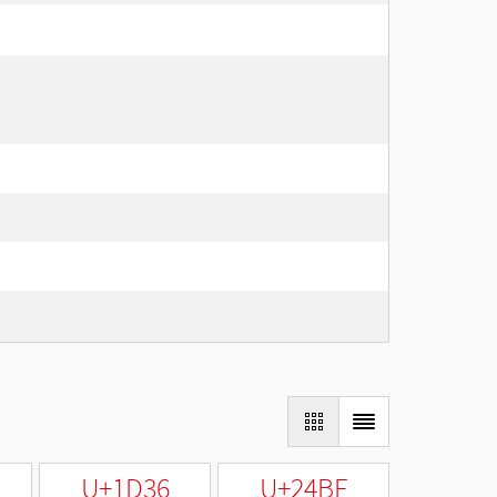
U+1D36
U+24BF