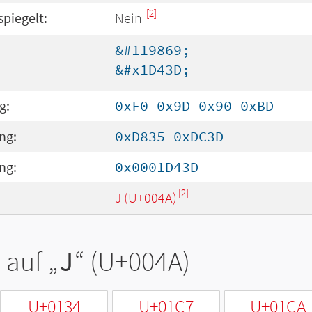
[2]
spiegelt:
Nein
&#119869;
&#x1D43D;
g:
0xF0 0x9D 0x90 0xBD
ng:
0xD835 0xDC3D
ng:
0x0001D43D
[2]
J (U+004A)
 auf „
J
“ (U+004A)
U+0134
U+01C7
U+01CA