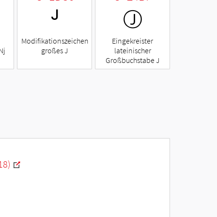
ᴶ
Ⓙ
Modifikationszeichen
Eingekreister
Nj
großes J
lateinischer
Großbuchstabe J
18)