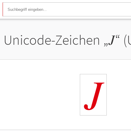
Unicode-Zeichen „
𝐽
“ 
𝐽