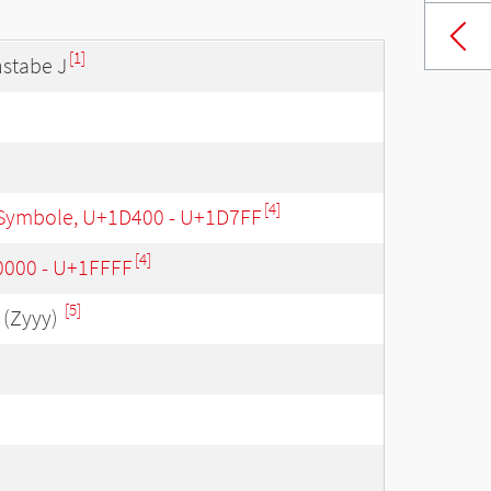
[1]
stabe J
[4]
Symbole, U+1D400 - U+1D7FF
[4]
0000 - U+1FFFF
[5]
(Zyyy)