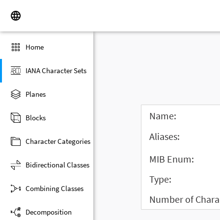
Home
IANA Character Sets
Planes
Name:
Blocks
Aliases:
Character Categories
MIB Enum:
Bidirectional Classes
Type:
Combining Classes
Number of Charac
Decomposition