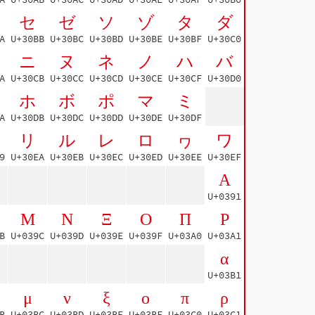
セ
ゼ
ソ
ゾ
タ
ダ
A
U+30BB
U+30BC
U+30BD
U+30BE
U+30BF
U+30C0
ニ
ヌ
ネ
ノ
ハ
バ
A
U+30CB
U+30CC
U+30CD
U+30CE
U+30CF
U+30D0
ホ
ボ
ポ
マ
ミ
A
U+30DB
U+30DC
U+30DD
U+30DE
U+30DF
リ
ル
レ
ロ
ヮ
ワ
9
U+30EA
U+30EB
U+30EC
U+30ED
U+30EE
U+30EF
Α
U+0391
Μ
Ν
Ξ
Ο
Π
Ρ
B
U+039C
U+039D
U+039E
U+039F
U+03A0
U+03A1
α
U+03B1
μ
ν
ξ
ο
π
ρ
B
U+03BC
U+03BD
U+03BE
U+03BF
U+03C0
U+03C1