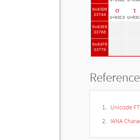
σ
τ
0x83D0
33744
U+03C3
U+03C
0x83E0
33760
0x83F0
33776
Reference
Unicode FT
IANA Charac