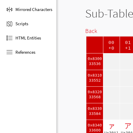
Sub-Table
Mirrored Characters
Scripts
Back
HTML Entities
00
01
+0
+1
References
0x8300
33536
0x8310
33552
0x8320
33568
0x8330
33584
ァ
ア
0x8340
33600
U+30A1
U+30A