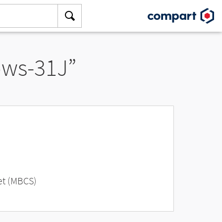
ows-31J”
et (MBCS)