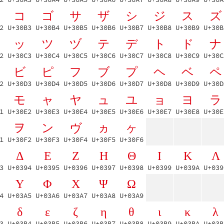
コ
ゴ
サ
ザ
シ
ジ
ス
ズ
2
U+30B3
U+30B4
U+30B5
U+30B6
U+30B7
U+30B8
U+30B9
U+30B
ッ
ツ
ヅ
テ
デ
ト
ド
ナ
2
U+30C3
U+30C4
U+30C5
U+30C6
U+30C7
U+30C8
U+30C9
U+30C
ビ
ピ
フ
ブ
プ
ヘ
ベ
ペ
2
U+30D3
U+30D4
U+30D5
U+30D6
U+30D7
U+30D8
U+30D9
U+30D
モ
ャ
ヤ
ュ
ユ
ョ
ヨ
ラ
1
U+30E2
U+30E3
U+30E4
U+30E5
U+30E6
U+30E7
U+30E8
U+30E
ヲ
ン
ヴ
ヵ
ヶ
1
U+30F2
U+30F3
U+30F4
U+30F5
U+30F6
Δ
Ε
Ζ
Η
Θ
Ι
Κ
Λ
3
U+0394
U+0395
U+0396
U+0397
U+0398
U+0399
U+039A
U+039
Υ
Φ
Χ
Ψ
Ω
4
U+03A5
U+03A6
U+03A7
U+03A8
U+03A9
δ
ε
ζ
η
θ
ι
κ
λ
3
U+03B4
U+03B5
U+03B6
U+03B7
U+03B8
U+03B9
U+03BA
U+03B