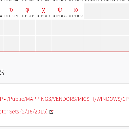
υ
φ
χ
ψ
ω
4
U+03C5
U+03C6
U+03C7
U+03C8
U+03C9
s
P - /Public/MAPPINGS/VENDORS/MICSFT/WINDOWS/CP9
ter Sets (2/16/2015)