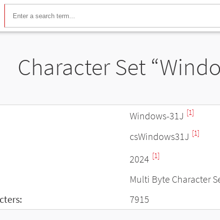
Character Set “Wind
[1]
Windows-31J
[1]
csWindows31J
[1]
2024
Multi Byte Character S
ters:
7915