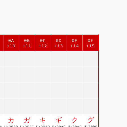
0A
0B
0C
0D
0E
0F
+10
+11
+12
+13
+14
+15
カ
ガ
キ
ギ
ク
グ
A
U+30AB
U+30AC
U+30AD
U+30AE
U+30AF
U+30B0