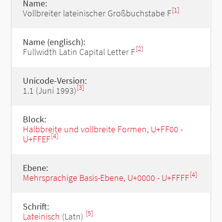
Name:
[1]
Vollbreiter lateinischer Großbuchstabe F
Name (englisch):
[2]
Fullwidth Latin Capital Letter F
Unicode-Version:
[3]
1.1 (Juni 1993)
Block:
Halbbreite und vollbreite Formen, U+FF00 -
[4]
U+FFEF
Ebene:
[4]
Mehrsprachige Basis-Ebene, U+0000 - U+FFFF
Schrift:
[5]
Lateinisch
(Latn)