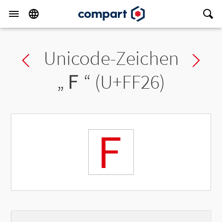
Unicode-Zeichen
Previous char
Ne
„
Ｆ
“ (U+FF26)
Ｆ