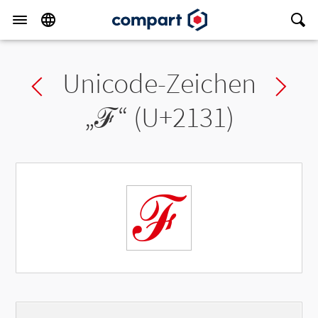
Unicode-Zeichen
Previous char
Ne
„
ℱ
“ (U+2131)
ℱ