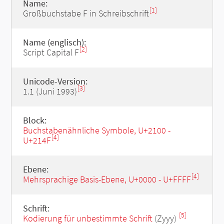
Name:
[1]
Großbuchstabe F in Schreibschrift
Name (englisch):
[2]
Script Capital F
Unicode-Version:
[3]
1.1 (Juni 1993)
Block:
Buchstabenähnliche Symbole, U+2100 -
[4]
U+214F
Ebene:
[4]
Mehrsprachige Basis-Ebene, U+0000 - U+FFFF
Schrift:
[5]
Kodierung für unbestimmte Schrift
(Zyyy)