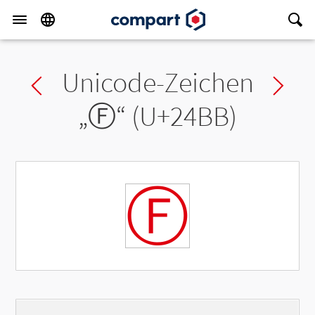
Unicode-Zeichen
Previous char
Ne
„
Ⓕ
“ (U+24BB)
Ⓕ