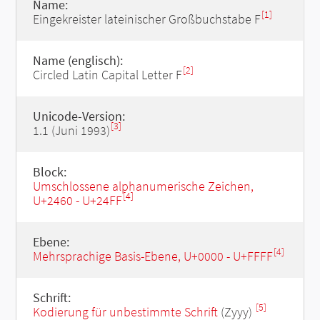
Name:
[1]
Eingekreister lateinischer Großbuchstabe F
Name (englisch):
[2]
Circled Latin Capital Letter F
Unicode-Version:
[3]
1.1 (Juni 1993)
Block:
Umschlossene alphanumerische Zeichen,
[4]
U+2460 - U+24FF
Ebene:
[4]
Mehrsprachige Basis-Ebene, U+0000 - U+FFFF
Schrift:
[5]
Kodierung für unbestimmte Schrift
(Zyyy)