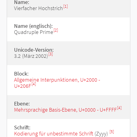
Name:
[1]
Vierfacher Hochstrich
Name (englisch):
[2]
Quadruple Prime
Unicode-Version:
[3]
3.2 (März 2002)
Block:
Allgemeine Interpunktionen, U+2000 -
[4]
U+206F
Ebene:
[4]
Mehrsprachige Basis-Ebene, U+0000 - U+FFFF
Schrift:
[5]
Kodierung für unbestimmte Schrift
(Zyyy)