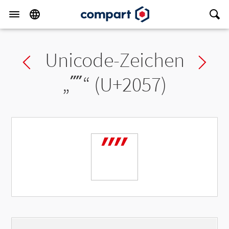
Unicode-Zeichen
Previous char
Ne
„
⁗
“ (U+2057)
⁗