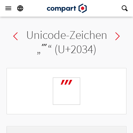
Unicode-Zeichen
Previous char
Ne
„
‴
“ (U+2034)
‴