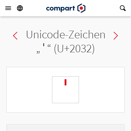
Unicode-Zeichen
Previous char
Ne
„
′
“ (U+2032)
′