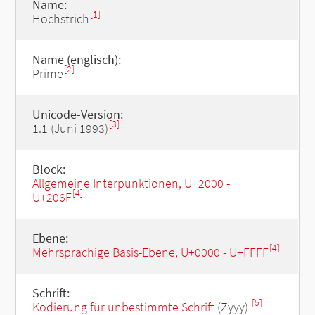
Name:
[1]
Hochstrich
Name (englisch):
[2]
Prime
Unicode-Version:
[3]
1.1 (Juni 1993)
Block:
Allgemeine Interpunktionen, U+2000 -
[4]
U+206F
Ebene:
[4]
Mehrsprachige Basis-Ebene, U+0000 - U+FFFF
Schrift:
[5]
Kodierung für unbestimmte Schrift
(Zyyy)