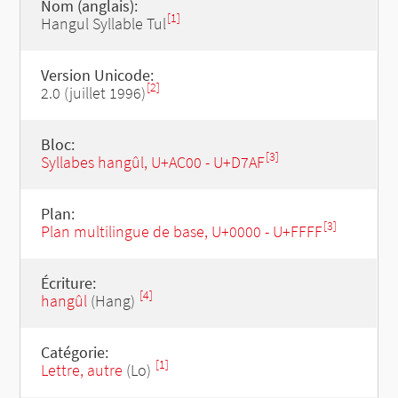
Nom (anglais):
[1]
Hangul Syllable Tul
Version Unicode:
[2]
2.0 (juillet 1996)
Bloc:
[3]
Syllabes hangûl, U+AC00 - U+D7AF
Plan:
[3]
Plan multilingue de base, U+0000 - U+FFFF
Écriture:
[4]
hangûl
(Hang)
Catégorie:
[1]
Lettre, autre
(Lo)