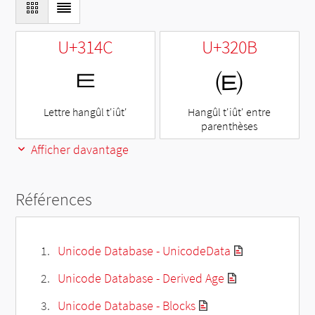
U+314C
U+320B
ㅌ
㈋
Lettre hangûl t'iût'
Hangûl t'iût' entre
parenthèses
Afficher davantage
Références
Unicode Database - UnicodeData
Unicode Database - Derived Age
Unicode Database - Blocks