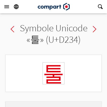
Symbole Unicode
Previous char
Ne
«
툴
» (U+D234)
툴