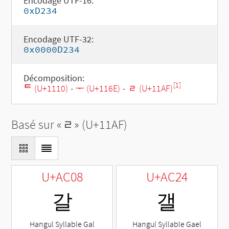
Encodage UTF-16:
0xD234
Encodage UTF-32:
0x0000D234
Décomposition:
[1]
ᄐ (U+1110)
-
ᅮ (U+116E)
-
ᆯ (U+11AF)
Basé sur «
ᆯ
» (U+11AF)
U+AC08
U+AC24
갈
갤
Hangul Syllable Gal
Hangul Syllable Gael