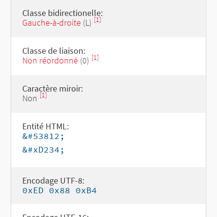
Classe bidirectionelle:
[1]
Gauche-à-droite
(L)
Classe de liaison:
[1]
Non réordonné
(0)
Caractère miroir:
[1]
Non
Entité HTML:
&#53812;
&#xD234;
Encodage UTF-8:
0xED 0x88 0xB4