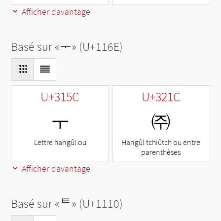
Afficher davantage
Basé sur «
ᅮ
» (U+116E)
U+315C
U+321C
ㅜ
㈜
Lettre hangûl ou
Hangûl tchiûtch ou entre
parenthèses
Afficher davantage
Basé sur «
ᄐ
» (U+1110)