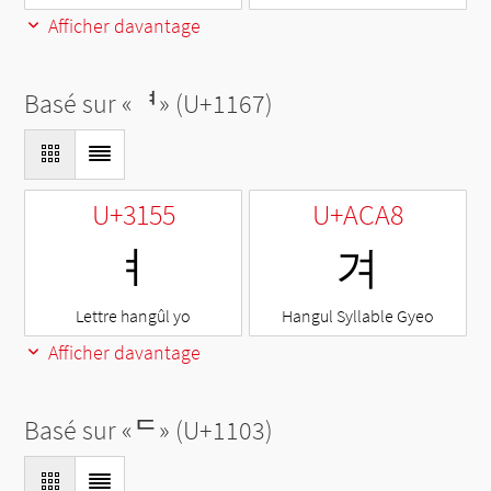
Afficher davantage
Basé sur «
ᅧ
» (U+1167)
U+3155
U+ACA8
ㅕ
겨
Lettre hangûl yo
Hangul Syllable Gyeo
Afficher davantage
Basé sur «
ᄃ
» (U+1103)