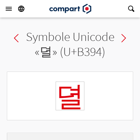
Symbole Unicode
Previous char
Ne
«
뎔
» (U+B394)
뎔