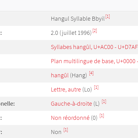
[1]
Hangul Syllable Bbyil
[2]
:
2.0 (juillet 1996)
Syllabes hangûl, U+AC00 - U+D7AF
Plan multilingue de base, U+0000
[4]
hangûl
(Hang)
[1]
Lettre, autre
(Lo)
[1]
onelle:
Gauche-à-droite
(L)
[1]
:
Non réordonné
(0)
[1]
:
Non