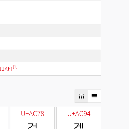
[1]
11AF)
U+AC78
U+AC94
걸
겔