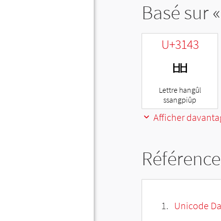
Basé sur «
U+3143
ㅃ
Lettre hangûl
ssangpiûp
Afficher davanta
Référence
Unicode Da