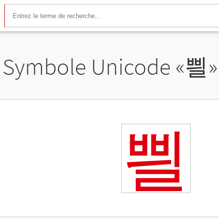
Symbole Unicode «
쁼
»
쁼