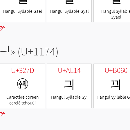
Hangul Syllable Gael
Hangul Syllable Gyal
Hangul Syllabl
Gyael
ge
ᅴ
» (U+1174)
U+327D
U+AE14
U+B060
㉽
긔
끠
Caractère coréen
Hangul Syllable Gyi
Hangul Syllable G
cerclé tchouûi
ge