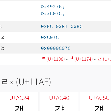
&#49276;
&#xC07C;
:
0xEC 0x81 0xBC
6:
0xC07C
2:
0x0000C07C
ᄈ (U+1108)
-
ᅴ (U+1174)
-
ᆯ (U+
ᆯ
» (U+11AF)
U+AC24
U+AC40
U+AC5C
갤
걀
걜