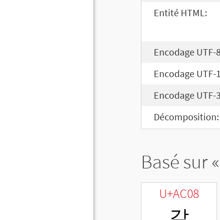
Entité HTML:
Encodage UTF-8
Encodage UTF-1
Encodage UTF-3
Décomposition:
Basé sur «
U+AC08
갈