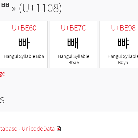
ᄈ
» (U+1108)
U+BE60
U+BE7C
U+BE98
빠
빼
뺘
Hangul Syllable Bba
Hangul Syllable
Hangul Syllabl
Bbae
Bbya
ge
s
tabase - UnicodeData