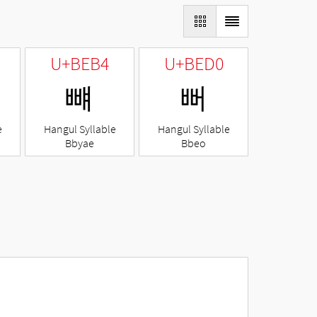
U+BEB4
U+BED0
뺴
뻐
e
Hangul Syllable
Hangul Syllable
Bbyae
Bbeo