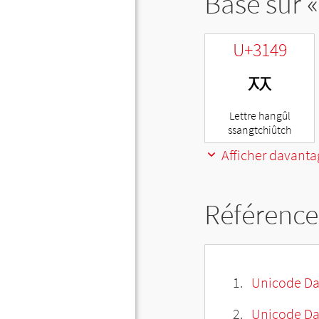
Basé sur «
U+3149
ㅉ
Lettre hangûl
ssangtchiûtch
Afficher davanta
Référence
Unicode Da
Unicode Da