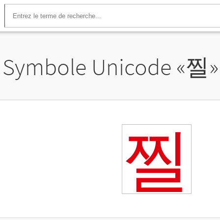
Symbole Unicode «
찔
»
찔