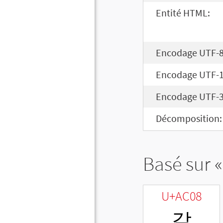
Entité HTML:
Encodage UTF-8
Encodage UTF-1
Encodage UTF-3
Décomposition:
Basé sur «
U+AC08
갈