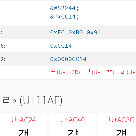
&#52244;
&#xCC14;
:
0xEC 0xB0 0x94
6:
0xCC14
2:
0x0000CC14
ᄍ (U+110D)
-
ᅵ (U+1175)
-
ᆯ (U+
ᆯ
» (U+11AF)
U+AC24
U+AC40
U+AC5C
갤
걀
걜