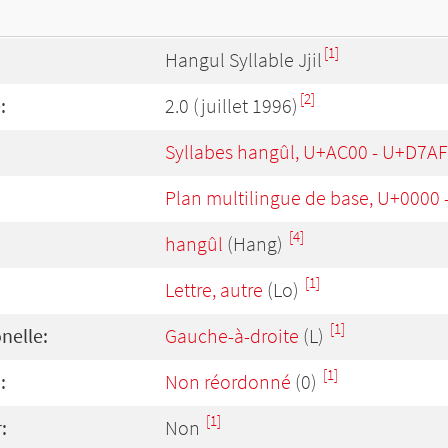
[1]
Hangul Syllable Jjil
[2]
:
2.0 (juillet 1996)
Syllabes hangûl, U+AC00 - U+D7AF
Plan multilingue de base, U+0000
[4]
hangûl
(Hang)
[1]
Lettre, autre
(Lo)
[1]
onelle:
Gauche-à-droite
(L)
[1]
:
Non réordonné
(0)
[1]
:
Non