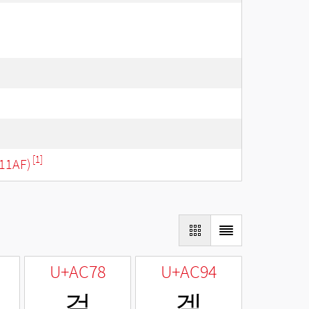
[1]
11AF)
U+AC78
U+AC94
걸
겔