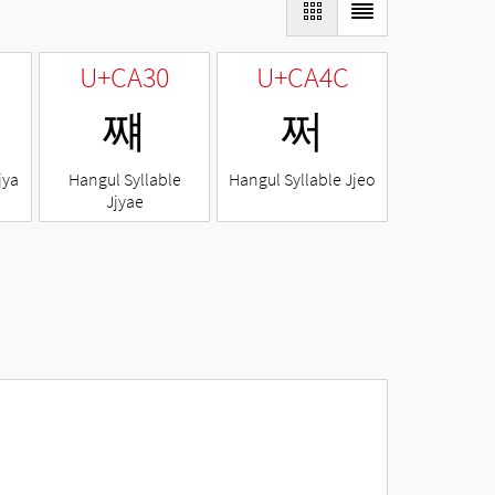
U+CA30
U+CA4C
쨰
쩌
jya
Hangul Syllable
Hangul Syllable Jjeo
Jjyae