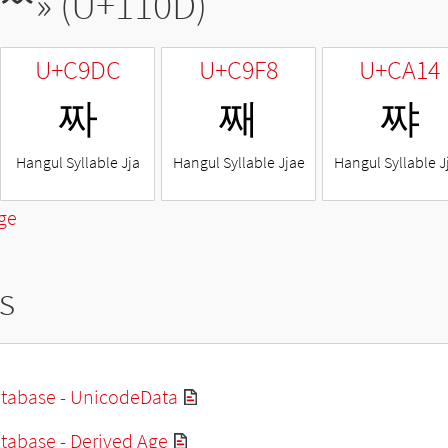
ᄍ
» (U+110D)
U+C9DC
U+C9F8
U+CA14
짜
째
쨔
Hangul Syllable Jja
Hangul Syllable Jjae
Hangul Syllable J
ge
s
tabase - UnicodeData
tabase - Derived Age