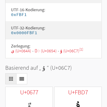
UTF-16-Kodierung:
0xFBF1
UTF-32-Kodierung:
0x0000FBF1
Zerlegung:
[1]
ي (U+064A)
-
◌ٔ (U+0654)
-
ۇ (U+06C7)
Basierend auf „
ۇ
“ (U+06C7)
U+0677
U+FBD7
ﯗ
ٷ