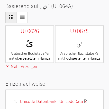
Basierend auf „
ي
“ (U+064A)
U+0626
U+0678
ٸ
ئ
Arabischer Buchstabe Ya
Arabischer Buchstabe Ya
mit übergesetztem Hamza
mit hochgestelltem Hamza
Mehr Anzeigen
Einzelnachweise
Unicode-Datenbank - UnicodeData