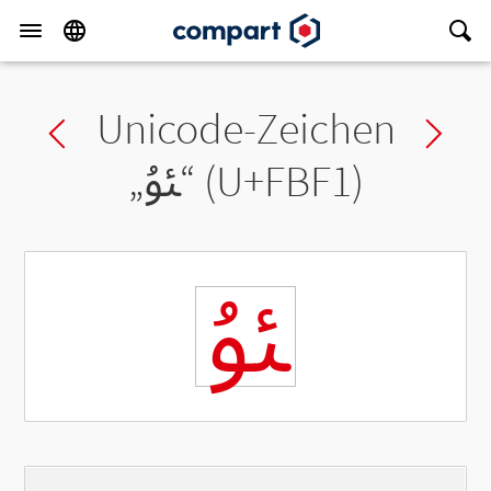
Unicode-Zeichen
Previous char
Ne
„
ﯱ
“ (U+FBF1)
ﯱ