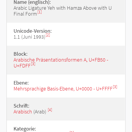
Name (englisch):
Arabic Ligature Yeh with Hamza Above with U
[1]
Final Form
Unicode-Version:
[2]
1.1 (Juni 1993)
Block:
Arabische Präsentationsformen A, U+FB50 -
[3]
U+FDFF
Ebene:
[3]
Mehrsprachige Basis-Ebene, U+0000 - U+FFFF
Schrift:
[4]
Arabisch
(Arab)
Kategorie: