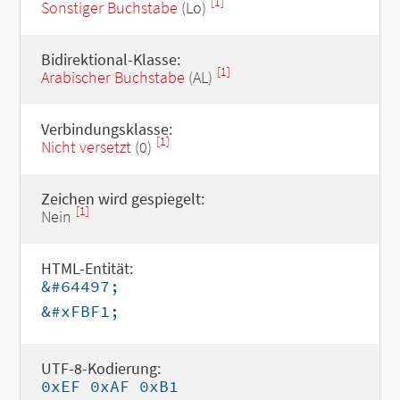
[1]
Sonstiger Buchstabe
(Lo)
Bidirektional-Klasse:
[1]
Arabischer Buchstabe
(AL)
Verbindungsklasse:
[1]
Nicht versetzt
(0)
Zeichen wird gespiegelt:
[1]
Nein
HTML-Entität:
&#64497;
&#xFBF1;
UTF-8-Kodierung:
0xEF 0xAF 0xB1