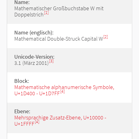
Name:
Mathematischer Großbuchstabe W mit
[1]
Doppelstrich
Name (englisch):
[2]
Mathematical Double-Struck Capital W
Unicode-Version:
[3]
3.1 (März 2001)
Block:
Mathematische alphanumerische Symbole,
[4]
U+1D400 - U+1D7FF
Ebene:
Mehrsprachige Zusatz-Ebene, U+10000 -
[4]
U+1FFFF