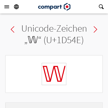
Unicode-Zeichen
Previous char
Ne
„
𝕎
“ (U+1D54E)
𝕎