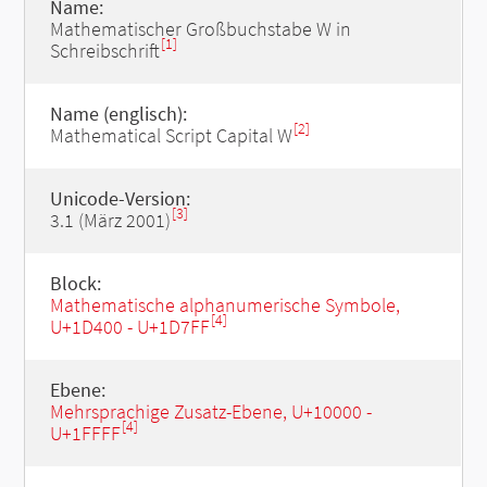
Name:
Mathematischer Großbuchstabe W in
[1]
Schreibschrift
Name (englisch):
[2]
Mathematical Script Capital W
Unicode-Version:
[3]
3.1 (März 2001)
Block:
Mathematische alphanumerische Symbole,
[4]
U+1D400 - U+1D7FF
Ebene:
Mehrsprachige Zusatz-Ebene, U+10000 -
[4]
U+1FFFF