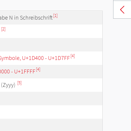
[1]
be N in Schreibschrift
[2]
N
[4]
Symbole, U+1D400 - U+1D7FF
[4]
0000 - U+1FFFF
[5]
(Zyyy)