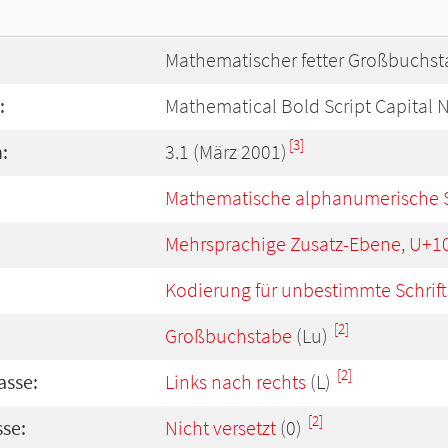
Mathematischer fetter Großbuchsta
:
Mathematical Bold Script Capital 
[3]
:
3.1 (März 2001)
Mathematische alphanumerische 
Mehrsprachige Zusatz-Ebene, U+1
Kodierung für unbestimmte Schrift
[2]
Großbuchstabe
(Lu)
[2]
asse:
Links nach rechts
(L)
[2]
se:
Nicht versetzt
(0)