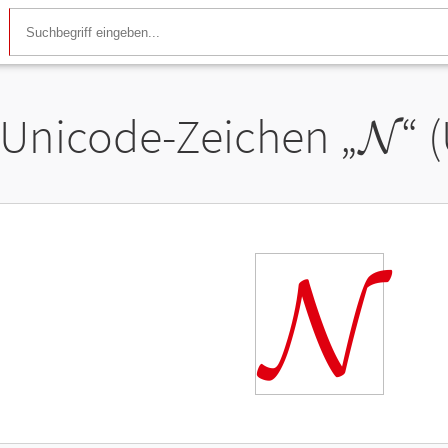
Unicode-Zeichen „
𝓝
“ 
𝓝