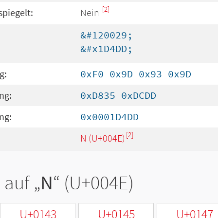
[2]
spiegelt:
Nein
&#120029;
&#x1D4DD;
g:
0xF0 0x9D 0x93 0x9D
ng:
0xD835 0xDCDD
ng:
0x0001D4DD
[2]
N (U+004E)
 auf „
N
“ (U+004E)
U+0143
U+0145
U+0147