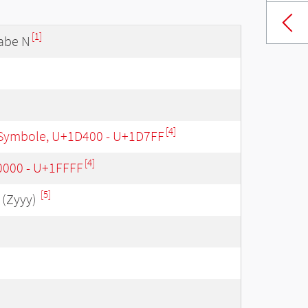
[1]
abe N
[4]
Symbole, U+1D400 - U+1D7FF
[4]
0000 - U+1FFFF
[5]
(Zyyy)