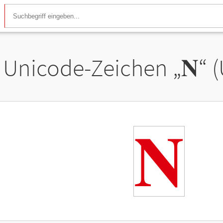
Unicode-Zeichen „
𝐍
“ 
𝐍