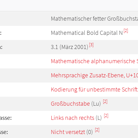
Mathematischer fetter Großbuchst
[2]
:
Mathematical Bold Capital N
[3]
:
3.1 (März 2001)
Mathematische alphanumerische 
Mehrsprachige Zusatz-Ebene, U+1
Kodierung für unbestimmte Schrift
[2]
Großbuchstabe
(Lu)
[2]
asse:
Links nach rechts
(L)
[2]
se:
Nicht versetzt
(0)