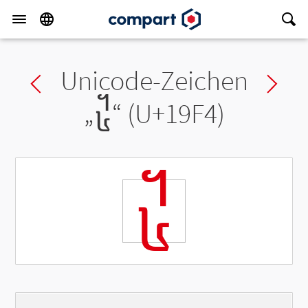
Unicode-Zeichen
Previous char
Ne
„
᧴
“ (U+19F4)
᧴