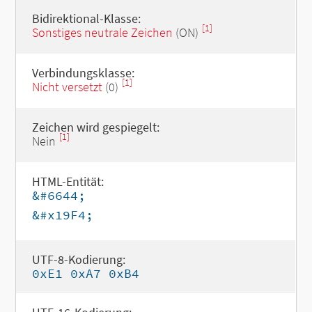
Bidirektional-Klasse:
[1]
Sonstiges neutrale Zeichen
(ON)
Verbindungsklasse:
[1]
Nicht versetzt
(0)
Zeichen wird gespiegelt:
[1]
Nein
HTML-Entität:
&#6644;
&#x19F4;
UTF-8-Kodierung:
0xE1 0xA7 0xB4