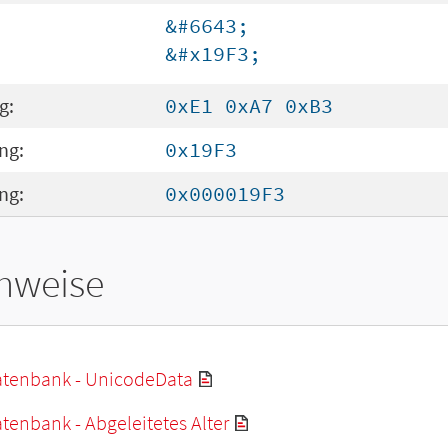
&#6643;
&#x19F3;
g:
0xE1 0xA7 0xB3
ng:
0x19F3
ng:
0x000019F3
hweise
tenbank - UnicodeData
enbank - Abgeleitetes Alter