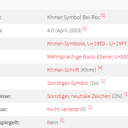
[1]
:
Khmer Symbol Bei Roc
[2]
:
4.0 (April 2003)
Khmer-Symbole, U+19E0 - U+19FF
Mehrsprachige Basis-Ebene, U+00
[4]
Khmer-Schrift
(Khmr)
[1]
Sonstiges Symbol
(So)
[1
asse:
Sonstiges neutrale Zeichen
(ON)
[1]
se:
Nicht versetzt
(0)
[1]
spiegelt:
Nein