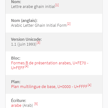
Nom:
[1]
Lettre arabe ghaïn initial
Nom (anglais):
[2]
Arabic Letter Ghain Initial Form
Version Unicode:
[3]
1.1 (juin 1993)
Bloc:
Formes B de présentation arabes, U+FE70 -
[4]
U+FEFF
Plan:
[4]
Plan multilingue de base, U+0000 - U+FFFF
Écriture:
[5]
arabe
(Arab)