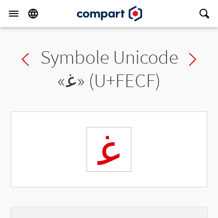
Symbole Unicode
Previous char
Ne
«
ﻏ
» (U+FECF)
ﻏ