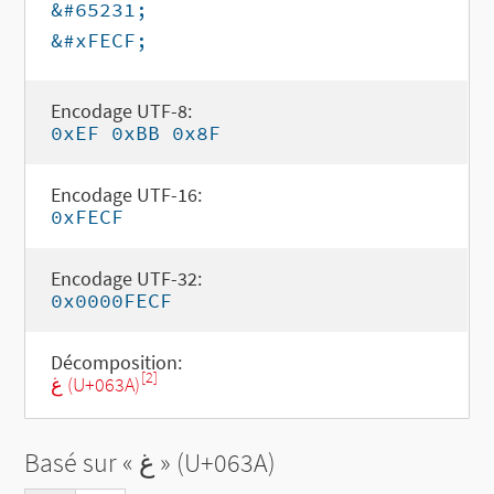
&#65231;
&#xFECF;
Encodage UTF-8:
0xEF 0xBB 0x8F
Encodage UTF-16:
0xFECF
Encodage UTF-32:
0x0000FECF
Décomposition:
[2]
غ (U+063A)
Basé sur «
غ
» (U+063A)