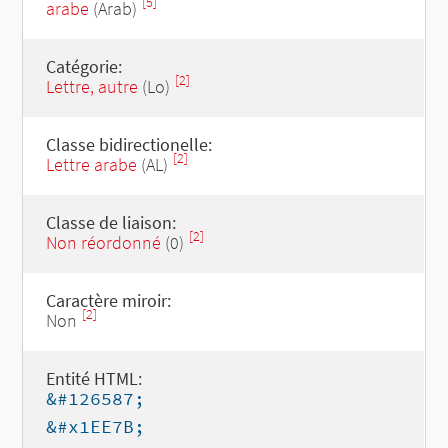
[5]
arabe
(Arab)
Catégorie:
[2]
Lettre, autre
(Lo)
Classe bidirectionelle:
[2]
Lettre arabe
(AL)
Classe de liaison:
[2]
Non réordonné
(0)
Caractère miroir:
[2]
Non
Entité HTML:
&#126587;
&#x1EE7B;