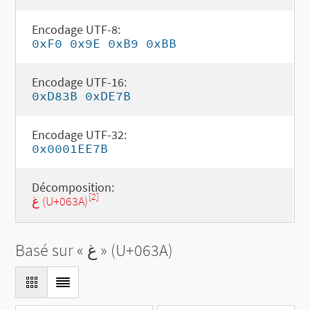
Encodage UTF-8:
0xF0 0x9E 0xB9 0xBB
Encodage UTF-16:
0xD83B 0xDE7B
Encodage UTF-32:
0x0001EE7B
Décomposition:
[2]
غ (U+063A)
Basé sur «
غ
» (U+063A)