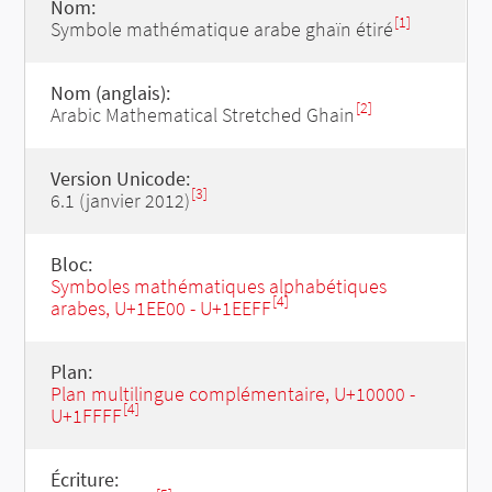
Nom:
[1]
Symbole mathématique arabe ghaïn étiré
Nom (anglais):
[2]
Arabic Mathematical Stretched Ghain
Version Unicode:
[3]
6.1 (janvier 2012)
Bloc:
Symboles mathématiques alphabétiques
[4]
arabes, U+1EE00 - U+1EEFF
Plan:
Plan multilingue complémentaire, U+10000 -
[4]
U+1FFFF
Écriture: