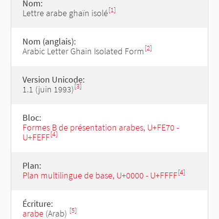
Nom:
[1]
Lettre arabe ghaïn isolé
Nom (anglais):
[2]
Arabic Letter Ghain Isolated Form
Version Unicode:
[3]
1.1 (juin 1993)
Bloc:
Formes B de présentation arabes, U+FE70 -
[4]
U+FEFF
Plan:
[4]
Plan multilingue de base, U+0000 - U+FFFF
Écriture:
[5]
arabe
(Arab)