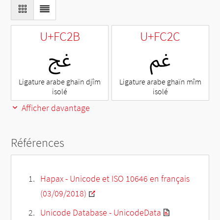
U+FC2B
U+FC2C
ﰬ
ﰫ
Ligature arabe ghaïn djîm
Ligature arabe ghaïn mîm
isolé
isolé
Afficher davantage
Références
Hapax - Unicode et ISO 10646 en français
(03/09/2018)
Unicode Database - UnicodeData