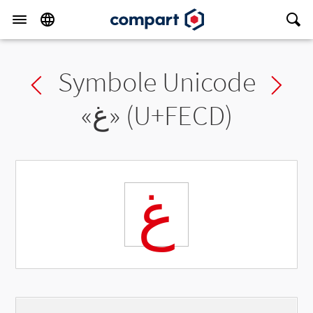
Symbole Unicode
Previous char
Ne
«
ﻍ
» (U+FECD)
ﻍ