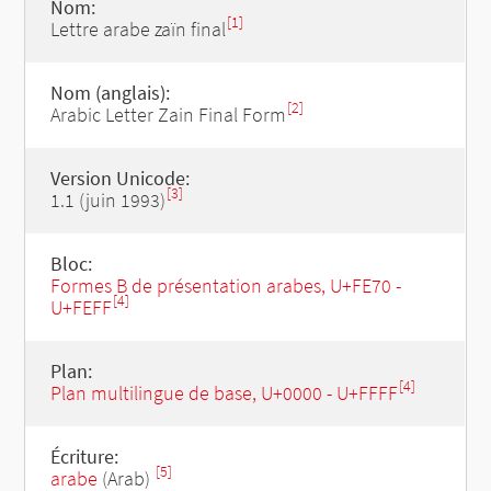
Nom:
[1]
Lettre arabe zaïn final
Nom (anglais):
[2]
Arabic Letter Zain Final Form
Version Unicode:
[3]
1.1 (juin 1993)
Bloc:
Formes B de présentation arabes, U+FE70 -
[4]
U+FEFF
Plan:
[4]
Plan multilingue de base, U+0000 - U+FFFF
Écriture:
[5]
arabe
(Arab)