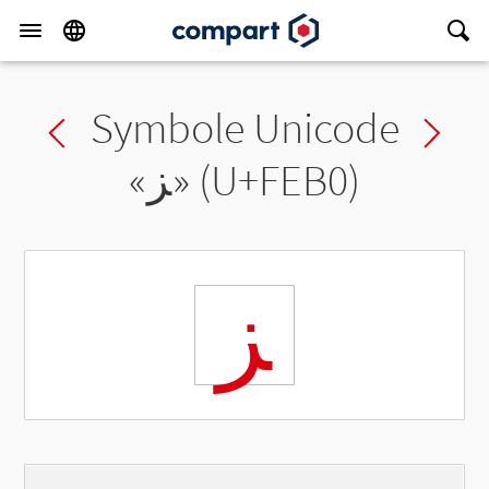
Symbole Unicode
Previous char
Ne
«
ﺰ
» (U+FEB0)
ﺰ