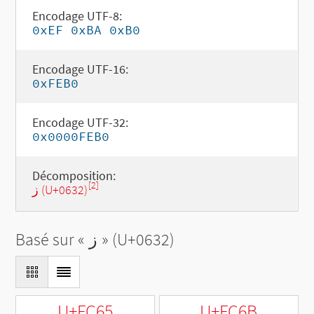
Encodage UTF-8:
0xEF 0xBA 0xB0
Encodage UTF-16:
0xFEB0
Encodage UTF-32:
0x0000FEB0
Décomposition:
[2]
ز (U+0632)
Basé sur «
ز
» (U+0632)
U+FC65
U+FC6B