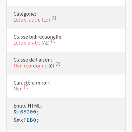
Catégorie:
[2]
Lettre, autre
(Lo)
Classe bidirectionelle:
[2]
Lettre arabe
(AL)
Classe de liaison:
[2]
Non réordonné
(0)
Caractère miroir:
[2]
Non
Entité HTML:
&#65200;
&#xFEB0;