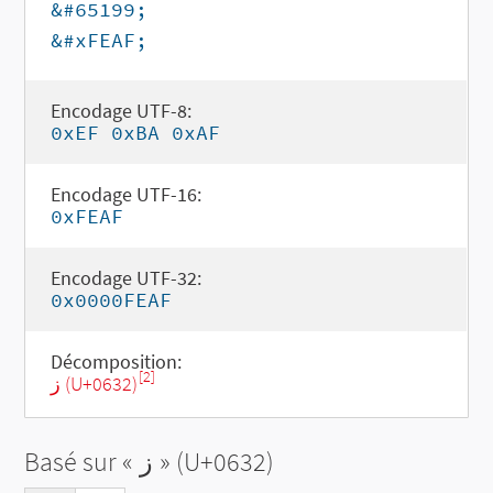
&#65199;
&#xFEAF;
Encodage UTF-8:
0xEF 0xBA 0xAF
Encodage UTF-16:
0xFEAF
Encodage UTF-32:
0x0000FEAF
Décomposition:
[2]
ز (U+0632)
Basé sur «
ز
» (U+0632)