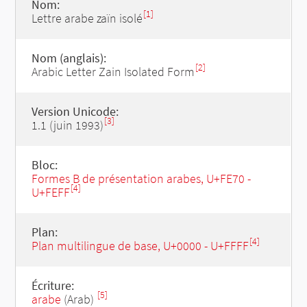
Nom:
[1]
Lettre arabe zaïn isolé
Nom (anglais):
[2]
Arabic Letter Zain Isolated Form
Version Unicode:
[3]
1.1 (juin 1993)
Bloc:
Formes B de présentation arabes, U+FE70 -
[4]
U+FEFF
Plan:
[4]
Plan multilingue de base, U+0000 - U+FFFF
Écriture:
[5]
arabe
(Arab)