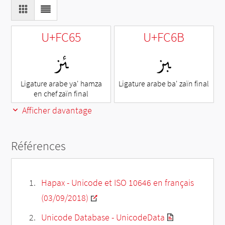
U+FC65
U+FC6B
ﱫ
ﱥ
Ligature arabe ya' hamza
Ligature arabe ba' zaïn final
en chef zaïn final
Afficher davantage
Références
Hapax - Unicode et ISO 10646 en français
(03/09/2018)
Unicode Database - UnicodeData