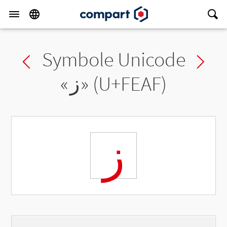
Symbole Unicode
Previous char
Ne
«
ﺯ
» (U+FEAF)
ﺯ