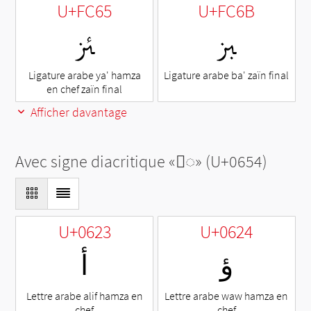
U+FC65
U+FC6B
ﱥ
ﱫ
Ligature arabe ya' hamza
Ligature arabe ba' zaïn final
en chef zaïn final
Afficher davantage
Avec signe diacritique «
◌ٔ
» (U+0654)
U+0623
U+0624
أ
ؤ
Lettre arabe alif hamza en
Lettre arabe waw hamza en
chef
chef