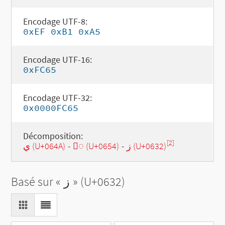
Encodage UTF-8:
0xEF 0xB1 0xA5
Encodage UTF-16:
0xFC65
Encodage UTF-32:
0x0000FC65
Décomposition:
[2]
ي (U+064A)
-
◌ٔ (U+0654)
-
ز (U+0632)
Basé sur «
ز
» (U+0632)