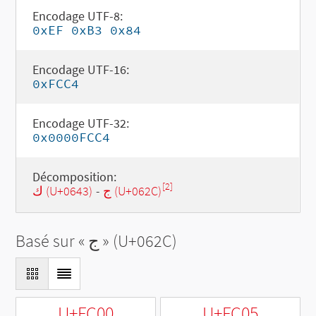
Encodage UTF-8:
0xEF 0xB3 0x84
Encodage UTF-16:
0xFCC4
Encodage UTF-32:
0x0000FCC4
Décomposition:
[2]
ك (U+0643)
-
ج (U+062C)
Basé sur «
ج
» (U+062C)
U+FC00
U+FC05