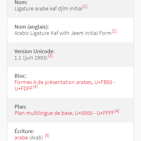
Nom:
[1]
Ligature arabe kaf djîm initial
Nom (anglais):
[2]
Arabic Ligature Kaf with Jeem Initial Form
Version Unicode:
[3]
1.1 (juin 1993)
Bloc:
Formes A de présentation arabes, U+FB50 -
[4]
U+FDFF
Plan:
[4]
Plan multilingue de base, U+0000 - U+FFFF
Écriture:
[5]
arabe
(Arab)