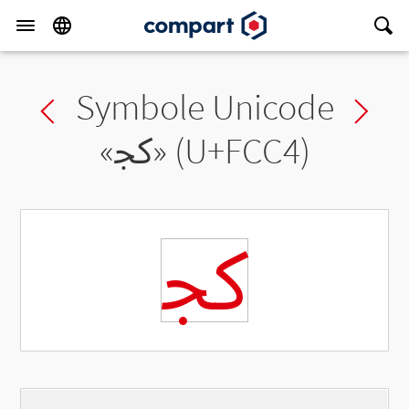
Symbole Unicode
Previous char
Ne
«
ﳄ
» (U+FCC4)
ﳄ