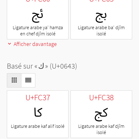
ﰅ
ﰀ
Ligature arabe ya' hamza
Ligature arabe ba' djîm
en chef djîm isolé
isolé
Afficher davantage
Basé sur «
ك
» (U+0643)
U+FC37
U+FC38
ﰸ
ﰷ
Ligature arabe kaf alif isolé
Ligature arabe kaf djîm
isolé