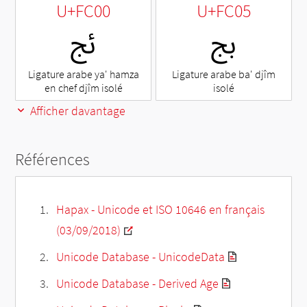
U+FC00
U+FC05
ﰅ
ﰀ
Ligature arabe ya' hamza
Ligature arabe ba' djîm
en chef djîm isolé
isolé
Afficher davantage
Références
Hapax - Unicode et ISO 10646 en français
(03/09/2018)
Unicode Database - UnicodeData
Unicode Database - Derived Age