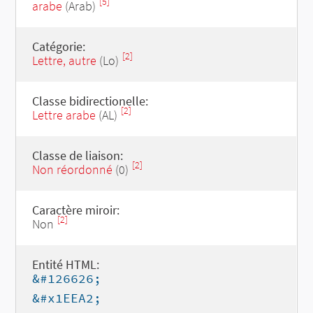
[5]
arabe
(Arab)
Catégorie:
[2]
Lettre, autre
(Lo)
Classe bidirectionelle:
[2]
Lettre arabe
(AL)
Classe de liaison:
[2]
Non réordonné
(0)
Caractère miroir:
[2]
Non
Entité HTML:
&#126626;
&#x1EEA2;