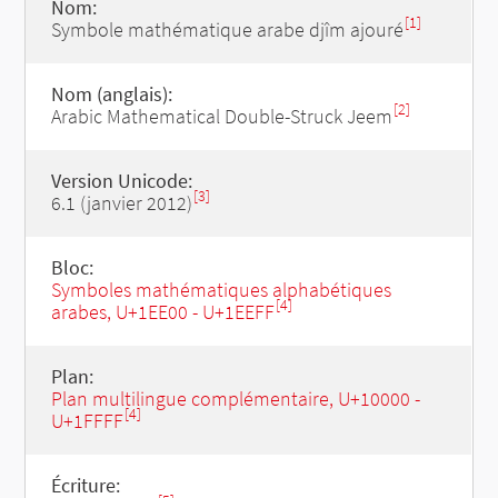
Nom:
[1]
Symbole mathématique arabe djîm ajouré
Nom (anglais):
[2]
Arabic Mathematical Double-Struck Jeem
Version Unicode:
[3]
6.1 (janvier 2012)
Bloc:
Symboles mathématiques alphabétiques
[4]
arabes, U+1EE00 - U+1EEFF
Plan:
Plan multilingue complémentaire, U+10000 -
[4]
U+1FFFF
Écriture: