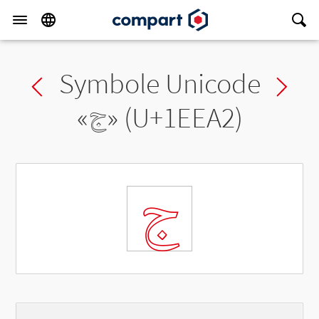
Symbole Unicode
Previous char
Ne
«
𞺢
» (U+1EEA2)
𞺢