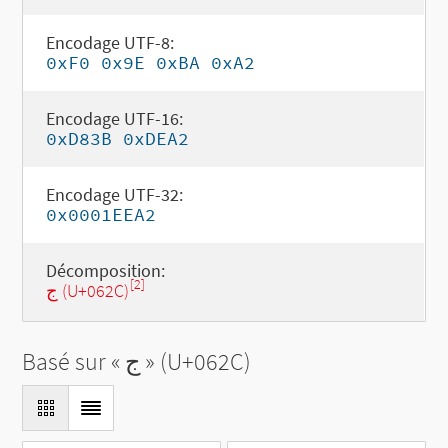
Encodage UTF-8:
0xF0 0x9E 0xBA 0xA2
Encodage UTF-16:
0xD83B 0xDEA2
Encodage UTF-32:
0x0001EEA2
Décomposition:
[2]
ج (U+062C)
Basé sur «
ج
» (U+062C)