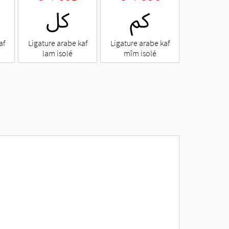
ﰼ
ﰻ
af
Ligature arabe kaf
Ligature arabe kaf
lam isolé
mîm isolé