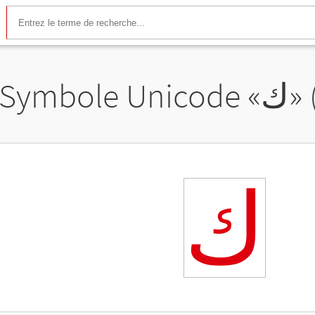
Symbole Unicode «
𞸊
»
𞸊