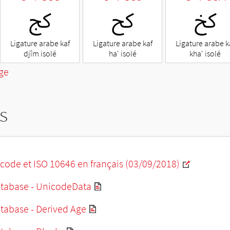
ﰺ
ﰹ
ﰸ
Ligature arabe kaf
Ligature arabe kaf
Ligature arabe k
djîm isolé
ha' isolé
kha' isolé
ge
s
code et ISO 10646 en français (03/09/2018)
tabase - UnicodeData
tabase - Derived Age