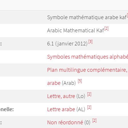
Symbole mathématique arabe kaf
[2]
Arabic Mathematical Kaf
[3]
:
6.1 (janvier 2012)
Symboles mathématiques alphabét
Plan multilingue complémentaire
[5]
arabe
(Arab)
[2]
Lettre, autre
(Lo)
[2]
onelle:
Lettre arabe
(AL)
[2]
:
Non réordonné
(0)