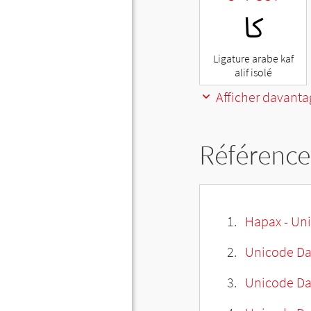
ﰷ
Ligature arabe kaf
alif isolé
Afficher davanta
Référence
Hapax - Uni
Unicode Da
Unicode Da