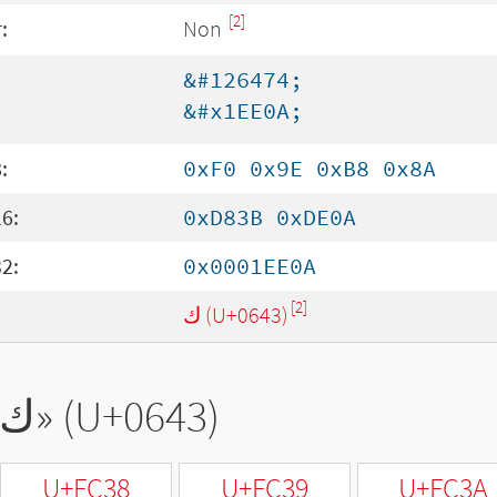
[2]
:
Non
&#126474;
&#x1EE0A;
:
0xF0 0x9E 0xB8 0x8A
6:
0xD83B 0xDE0A
2:
0x0001EE0A
[2]
ك (U+0643)
ك
» (U+0643)
U+FC38
U+FC39
U+FC3A