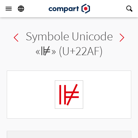
Symbole Unicode
Previous char
Ne
«
⊯
» (U+22AF)
⊯