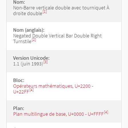
Nom:
Non-Barre verticale double avec tourniquet À
[1]
droite double
Nom (anglais):
Negated Double Vertical Bar Double Right
[2]
Turnstile
Version Unicode:
[3]
1.1 (juin 1993)
Bloc:
Opérateurs mathématiques, U+2200 -
[4]
U+22FF
Plan:
[4]
Plan multilingue de base, U+0000 - U+FFFF