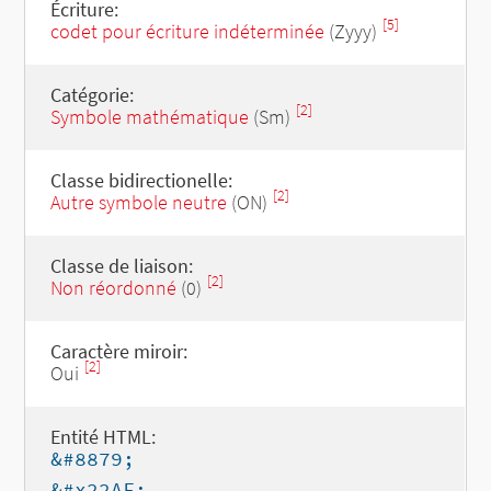
Écriture:
[5]
codet pour écriture indéterminée
(Zyyy)
Catégorie:
[2]
Symbole mathématique
(Sm)
Classe bidirectionelle:
[2]
Autre symbole neutre
(ON)
Classe de liaison:
[2]
Non réordonné
(0)
Caractère miroir:
[2]
Oui
Entité HTML:
&#8879;
&#x22AF;