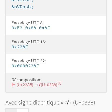
&nVDash;
Encodage UTF-8:
0xE2 0x8A 0xAF
Encodage UTF-16:
0x22AF
Encodage UTF-32:
0x000022AF
Décomposition:
[2]
⊫ (U+22AB)
-
◌̸ (U+0338)
Avec signe diacritique «
◌̸
» (U+0338)