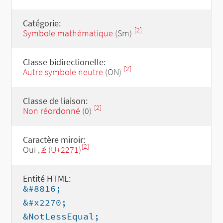
Catégorie:
[2]
Symbole mathématique
(Sm)
Classe bidirectionelle:
[2]
Autre symbole neutre
(ON)
Classe de liaison:
[2]
Non réordonné
(0)
Caractère miroir:
[2]
Oui ,
≱ (U+2271)
Entité HTML:
&#8816;
&#x2270;
&NotLessEqual;