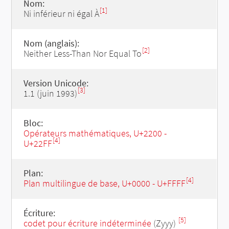
Nom:
[1]
Ni inférieur ni égal À
Nom (anglais):
[2]
Neither Less-Than Nor Equal To
Version Unicode:
[3]
1.1 (juin 1993)
Bloc:
Opérateurs mathématiques, U+2200 -
[4]
U+22FF
Plan:
[4]
Plan multilingue de base, U+0000 - U+FFFF
Écriture:
[5]
codet pour écriture indéterminée
(Zyyy)