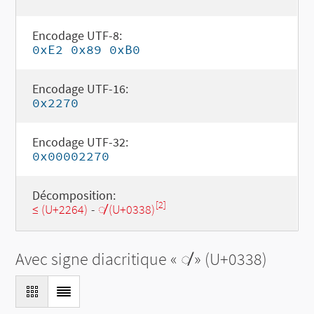
Encodage UTF-8:
0xE2 0x89 0xB0
Encodage UTF-16:
0x2270
Encodage UTF-32:
0x00002270
Décomposition:
[2]
≤ (U+2264)
-
◌̸ (U+0338)
Avec signe diacritique «
◌̸
» (U+0338)