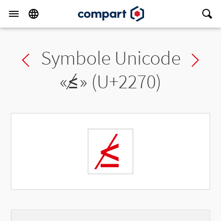
Symbole Unicode
Previous char
Ne
«
≰
» (U+2270)
≰