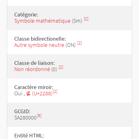
Catégorie:
[2]
Symbole mathématique
(Sm)
Classe bidirectionelle:
[2]
Autre symbole neutre
(ON)
Classe de liaison:
[2]
Non réordonné
(0)
Caractère miroir:
[2]
Oui ,
⊈ (U+2288)
GCGID:
[6]
SA280000
Entité HTML: