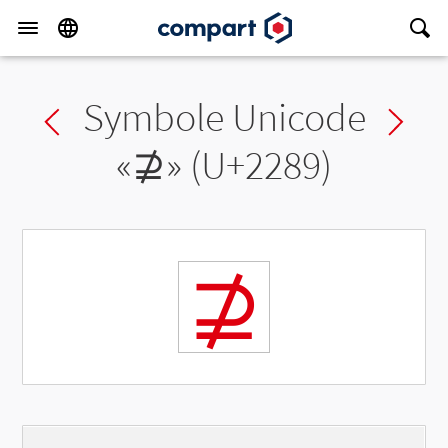
Symbole Unicode
Previous char
Ne
«
⊉
» (U+2289)
⊉