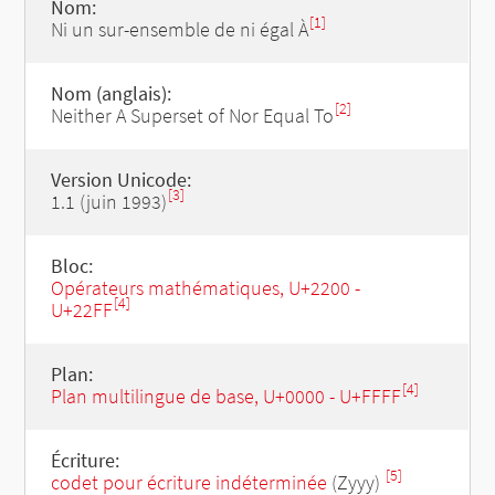
Nom:
[1]
Ni un sur-ensemble de ni égal À
Nom (anglais):
[2]
Neither A Superset of Nor Equal To
Version Unicode:
[3]
1.1 (juin 1993)
Bloc:
Opérateurs mathématiques, U+2200 -
[4]
U+22FF
Plan:
[4]
Plan multilingue de base, U+0000 - U+FFFF
Écriture:
[5]
codet pour écriture indéterminée
(Zyyy)