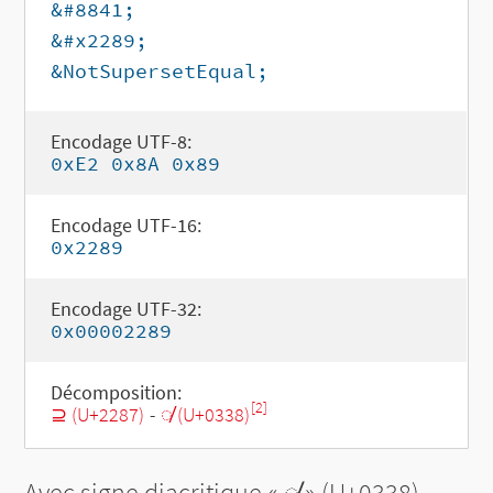
&#8841;
&#x2289;
&NotSupersetEqual;
Encodage UTF-8:
0xE2 0x8A 0x89
Encodage UTF-16:
0x2289
Encodage UTF-32:
0x00002289
Décomposition:
[2]
⊇ (U+2287)
-
◌̸ (U+0338)
Avec signe diacritique «
◌̸
» (U+0338)