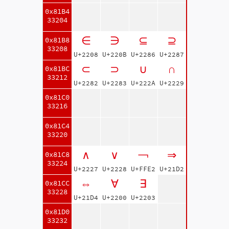
0x81B4
33204
∈
∋
⊆
⊇
0x81B8
33208
U+2208
U+220B
U+2286
U+2287
⊂
⊃
∪
∩
0x81BC
33212
U+2282
U+2283
U+222A
U+2229
0x81C0
33216
0x81C4
33220
∧
∨
￢
⇒
0x81C8
33224
U+2227
U+2228
U+FFE2
U+21D2
⇔
∀
∃
0x81CC
33228
U+21D4
U+2200
U+2203
0x81D0
33232