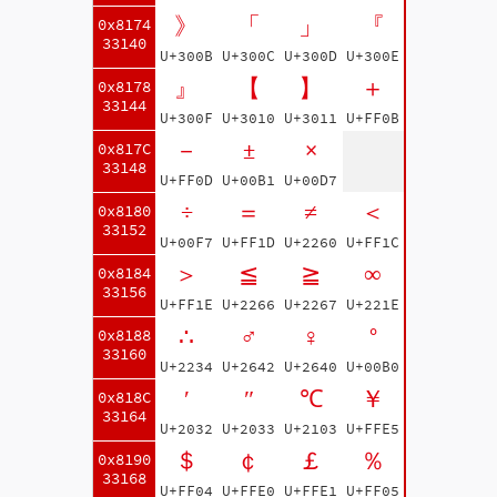
》
「
」
『
0x8174
33140
U+300B
U+300C
U+300D
U+300E
』
【
】
＋
0x8178
33144
U+300F
U+3010
U+3011
U+FF0B
－
±
×
0x817C
33148
U+FF0D
U+00B1
U+00D7
÷
＝
≠
＜
0x8180
33152
U+00F7
U+FF1D
U+2260
U+FF1C
＞
≦
≧
∞
0x8184
33156
U+FF1E
U+2266
U+2267
U+221E
∴
♂
♀
°
0x8188
33160
U+2234
U+2642
U+2640
U+00B0
′
″
℃
￥
0x818C
33164
U+2032
U+2033
U+2103
U+FFE5
＄
￠
￡
％
0x8190
33168
U+FF04
U+FFE0
U+FFE1
U+FF05