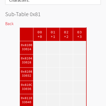
Characters:
Sub-Table 0x81
Back
00
01
02
03
+0
+1
+2
+3
0x8100
33024
0x8104
33028
0x8108
33032
0x810C
33036
0x8110
33040