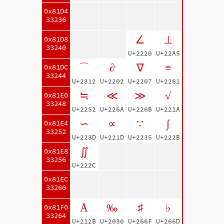
0x81D4
33236
∠
⊥
0x81D8
33240
U+2220
U+22A5
⌒
∂
∇
≡
0x81DC
33244
U+2312
U+2202
U+2207
U+2261
≒
≪
≫
√
0x81E0
33248
U+2252
U+226A
U+226B
U+221A
∽
∝
∵
∫
0x81E4
33252
U+223D
U+221D
U+2235
U+222B
∬
0x81E8
33256
U+222C
0x81EC
33260
Å
‰
♯
♭
0x81F0
33264
U+212B
U+2030
U+266F
U+266D