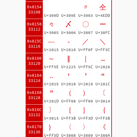
ゝ
ゞ
〃
仝
0x8154
33108
U+309D
U+309E
U+3003
U+4EDD
々
〆
〇
ー
0x8158
33112
U+3005
U+3006
U+3007
U+30FC
―
‐
／
＼
0x815C
33116
U+2015
U+2010
U+FF0F
U+FF3C
～
∥
｜
…
0x8160
33120
U+FF5E
U+2225
U+FF5C
U+2026
‥
‘
’
“
0x8164
33124
U+2025
U+2018
U+2019
U+201C
”
（
）
〔
0x8168
33128
U+201D
U+FF08
U+FF09
U+3014
〕
［
］
｛
0x816C
33132
U+3015
U+FF3B
U+FF3D
U+FF5B
｝
〈
〉
《
0x8170
33136
U+FF5D
U+3008
U+3009
U+300A