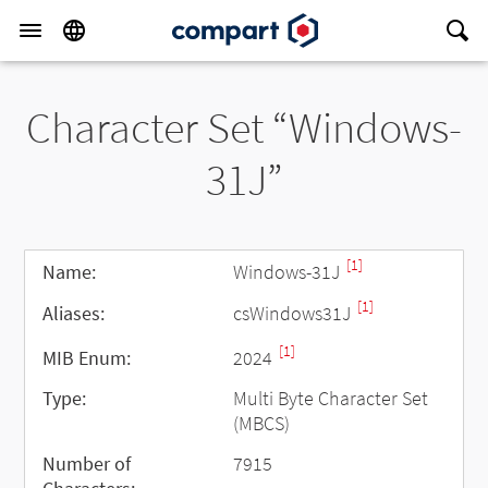
Character Set “Windows-
31J”
[1]
Name:
Windows-31J
[1]
Aliases:
csWindows31J
[1]
MIB Enum:
2024
Type:
Multi Byte Character Set
(MBCS)
Number of
7915