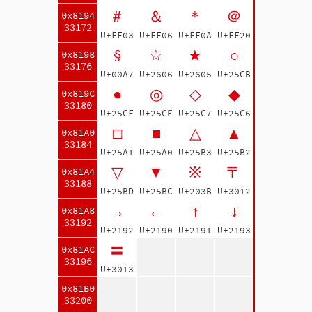
＃
＆
＊
＠
0x8194
33172
U+FF03
U+FF06
U+FF0A
U+FF20
§
☆
★
○
0x8198
33176
U+00A7
U+2606
U+2605
U+25CB
●
◎
◇
◆
0x819C
33180
U+25CF
U+25CE
U+25C7
U+25C6
□
■
△
▲
0x81A0
33184
U+25A1
U+25A0
U+25B3
U+25B2
▽
▼
※
〒
0x81A4
33188
U+25BD
U+25BC
U+203B
U+3012
→
←
↑
↓
0x81A8
33192
U+2192
U+2190
U+2191
U+2193
〓
0x81AC
33196
U+3013
0x81B0
33200