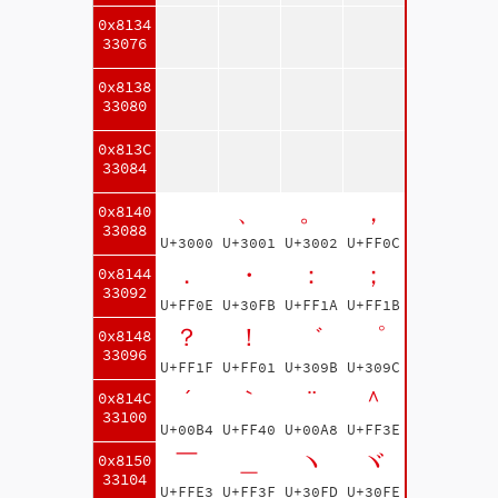
0x8134
33076
0x8138
33080
0x813C
33084
、
。
，
0x8140
33088
U+3000
U+3001
U+3002
U+FF0C
．
・
：
；
0x8144
33092
U+FF0E
U+30FB
U+FF1A
U+FF1B
？
！
゛
゜
0x8148
33096
U+FF1F
U+FF01
U+309B
U+309C
´
｀
¨
＾
0x814C
33100
U+00B4
U+FF40
U+00A8
U+FF3E
￣
＿
ヽ
ヾ
0x8150
33104
U+FFE3
U+FF3F
U+30FD
U+30FE