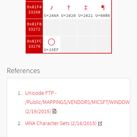
♪
†
‡
¶
0x81F4
33268
U+266A
U+2020
U+2021
U+00B6
0x81F8
33272
◯
0x81FC
33276
U+25EF
References
Unicode FTP -
/Public/MAPPINGS/VENDORS/MICSFT/WINDOWS/C
(2/19/2015)
IANA Character Sets (2/16/2015)