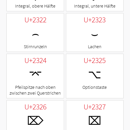
Integral, obere Hälfte
Integral, untere Hälfte
U+2322
U+2323
⌢
⌣
Stirnrunzeln
Lachen
U+2324
U+2325
⌤
⌥
Pfeilspitze nach oben
Optionstaste
zwischen zwei Querstrichen
U+2326
U+2327
⌦
⌧