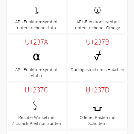
⍸
⍹
APL-Funktionssymbol
APL-Funktionssymbol
unterstrichenes Iota
unterstrichenes Omega
U+237A
U+237B
⍺
⍻
APL-Funktionssymbol
Durchgestrichenes Häkchen
Alpha
U+237C
U+237D
⍼
⍽
Rechter Winkel mit
Offener Kasten mit
Zickzack-Pfeil nach unten
Schultern