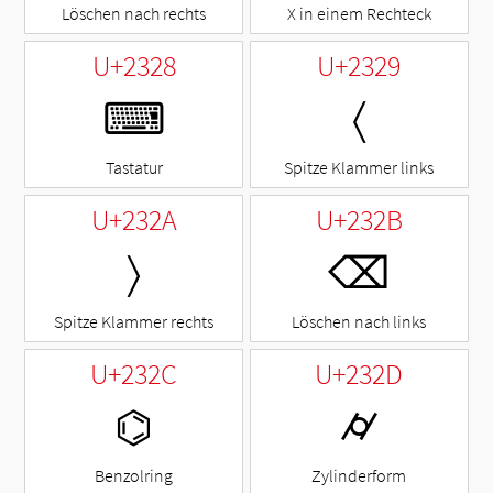
Löschen nach rechts
X in einem Rechteck
U+2328
U+2329
⌨
〈
Tastatur
Spitze Klammer links
U+232A
U+232B
〉
⌫
Spitze Klammer rechts
Löschen nach links
U+232C
U+232D
⌬
⌭
Benzolring
Zylinderform