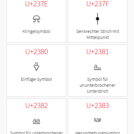
U+237E
U+237F
⍾
⍿
Klingelsymbol
Senkrechter Strich mit
Mittelpunkt
U+2380
U+2381
⎀
⎁
Einfüge-Symbol
Symbol für
ununterbrochener
Unterstrich
U+2382
U+2383
⎂
⎃
Symbol für unterbrochener
Hervorhebungssymbol