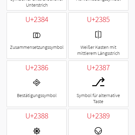
Unterstrich
U+2384
U+2385
⎄
⎅
Zusammensetzungssymbol
Weißer Kasten mit
mittlerem Längsstrich
U+2386
U+2387
⎆
⎇
Bestätigungssymbol
Symbol für alternative
Taste
U+2388
U+2389
⎈
⎉