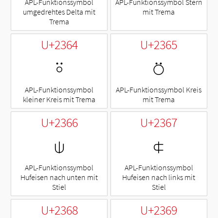
APL-Funktionssymbol
APL-Funktionssymbol Stern
umgedrehtes Delta mit
mit Trema
Trema
U+2364
U+2365
⍤
⍥
APL-Funktionssymbol
APL-Funktionssymbol Kreis
kleiner Kreis mit Trema
mit Trema
U+2366
U+2367
⍦
⍧
APL-Funktionssymbol
APL-Funktionssymbol
Hufeisen nach unten mit
Hufeisen nach links mit
Stiel
Stiel
U+2368
U+2369