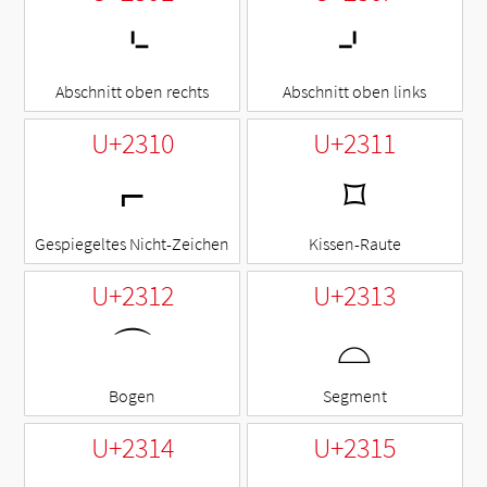
⌎
⌏
Abschnitt oben rechts
Abschnitt oben links
U+2310
U+2311
⌐
⌑
Gespiegeltes Nicht-Zeichen
Kissen-Raute
U+2312
U+2313
⌒
⌓
Bogen
Segment
U+2314
U+2315