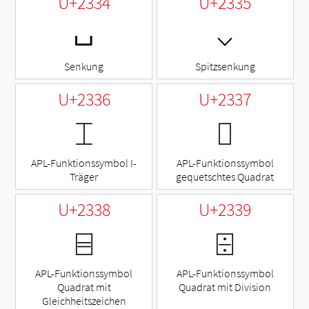
U+2334
U+2335
⌴
⌵
Senkung
Spitzsenkung
U+2336
U+2337
⌶
⌷
APL-Funktionssymbol I-
APL-Funktionssymbol
Träger
gequetschtes Quadrat
U+2338
U+2339
⌸
⌹
APL-Funktionssymbol
APL-Funktionssymbol
Quadrat mit
Quadrat mit Division
Gleichheitszeichen