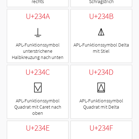
rechts
Schrägstrich
U+234A
U+234B
⍊
⍋
APL-Funktionssymbol
APL-Funktionssymbol Delta
unterstrichene
mit Stiel
Halbkreuzung nach unten
U+234C
U+234D
⍌
⍍
APL-Funktionssymbol
APL-Funktionssymbol
Quadrat mit Caret nach
Quadrat mit Delta
oben
U+234E
U+234F