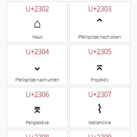
U+2302
U+2303
⌂
⌃
Haus
Pfeilspitze nach oben
U+2304
U+2305
⌄
⌅
Pfeilspitze nach unten
Projektiv
U+2306
U+2307
⌆
⌇
Perspektive
Wellenlinie
U+2308
U+2309