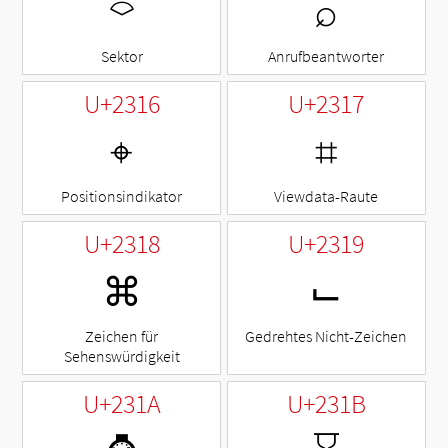
⌔
⌕
Sektor
Anrufbeantworter
U+2316
U+2317
⌖
⌗
Positionsindikator
Viewdata-Raute
U+2318
U+2319
⌘
⌙
Zeichen für
Gedrehtes Nicht-Zeichen
Sehenswürdigkeit
U+231A
U+231B