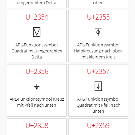
umgedrehtem Delta
oben
U+2354
U+2355
⍔
⍕
APL-Funktionssymbol
APL-Funktionssymbol
Quadrat mit umgedrehtes
Halbkreuzung nach oben
Delta
mit kleinem Kreis
U+2356
U+2357
⍖
⍗
APL-Funktionssymbol Kreuz
APL-Funktionssymbol
mit Pfeil nach unten
Quadrat mit Pfeil nach
unten
U+2358
U+2359