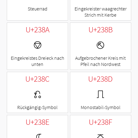
Steuerrad
Eingekreister waagrechter
Strich mit Kerbe
U+238A
U+238B
⎊
⎋
Eingekreistes Dreieck nach
Aufgebrochener Kreis mit
unten
Pfeil nach Nordwest
U+238C
U+238D
⎌
⎍
Rückgängig-Symbol
Monostabil-Symbol
U+238E
U+238F
⎎
⎏