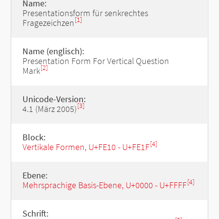
Name:
Presentationsform für senkrechtes
[1]
Fragezeichzen
Name (englisch):
Presentation Form For Vertical Question
[2]
Mark
Unicode-Version:
[3]
4.1 (März 2005)
Block:
[4]
Vertikale Formen, U+FE10 - U+FE1F
Ebene:
[4]
Mehrsprachige Basis-Ebene, U+0000 - U+FFFF
Schrift: