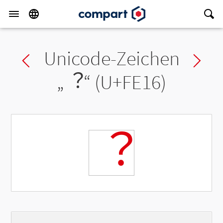
Unicode-Zeichen
Previous char
Ne
„
︖
“ (U+FE16)
︖