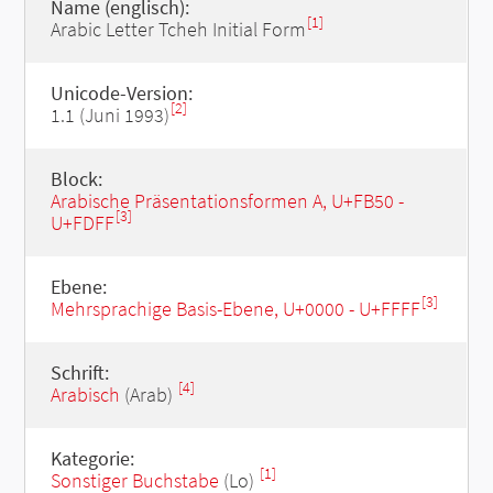
Name (englisch):
[1]
Arabic Letter Tcheh Initial Form
Unicode-Version:
[2]
1.1 (Juni 1993)
Block:
Arabische Präsentationsformen A, U+FB50 -
[3]
U+FDFF
Ebene:
[3]
Mehrsprachige Basis-Ebene, U+0000 - U+FFFF
Schrift:
[4]
Arabisch
(Arab)
Kategorie:
[1]
Sonstiger Buchstabe
(Lo)