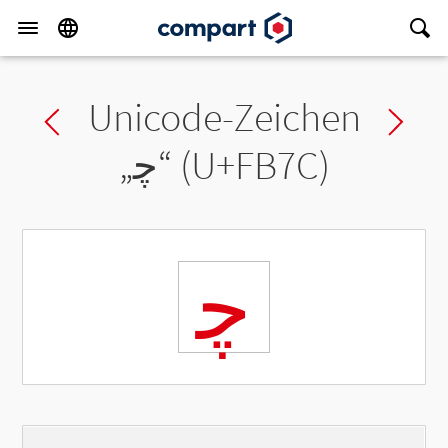
Unicode-Zeichen
Previous char
Ne
„
ﭼ
“ (U+FB7C)
ﭼ