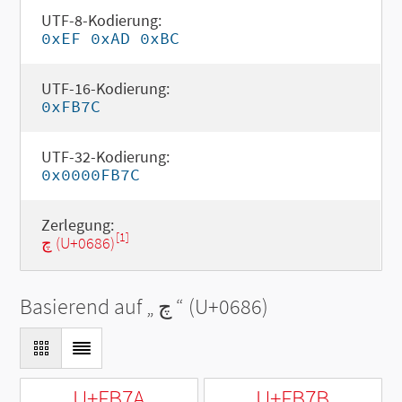
UTF-8-Kodierung:
0xEF 0xAD 0xBC
UTF-16-Kodierung:
0xFB7C
UTF-32-Kodierung:
0x0000FB7C
Zerlegung:
[1]
چ (U+0686)
Basierend auf „
چ
“ (U+0686)
U+FB7A
U+FB7B