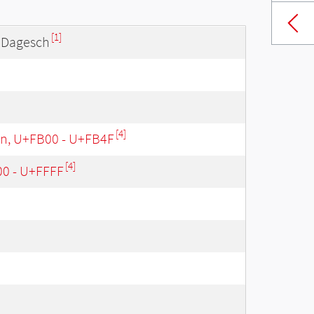
[1]
t Dagesch
]
[4]
en, U+FB00 - U+FB4F
[4]
00 - U+FFFF