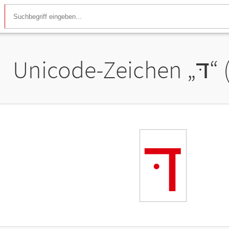
Unicode-Zeichen „
דּ
“
דּ