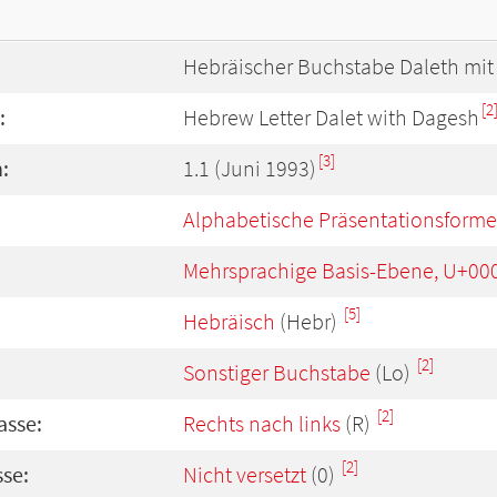
Hebräischer Buchstabe Daleth mi
[2
:
Hebrew Letter Dalet with Dagesh
[3]
:
1.1 (Juni 1993)
Alphabetische Präsentationsform
Mehrsprachige Basis-Ebene, U+00
[5]
Hebräisch
(Hebr)
[2]
Sonstiger Buchstabe
(Lo)
[2]
asse:
Rechts nach links
(R)
[2]
se:
Nicht versetzt
(0)