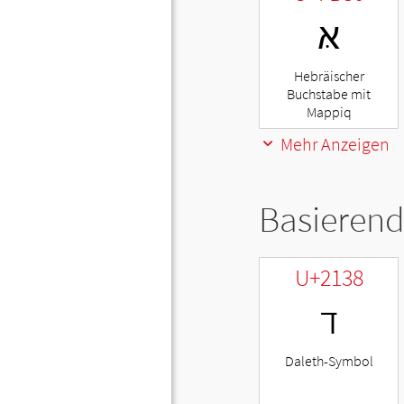
אּ
Hebräischer
Buchstabe mit
Mappiq
Mehr Anzeigen
Basierend
U+2138
ℸ
Daleth-Symbol