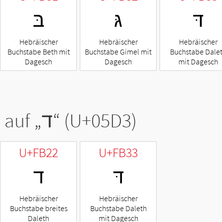
דּ
גּ
בּ
Hebräischer
Hebräischer
Hebräischer
Buchstabe Beth mit
Buchstabe Gimel mit
Buchstabe Dale
Dagesch
Dagesch
mit Dagesch
 auf „
ד
“ (U+05D3)
U+FB22
U+FB33
דּ
ﬢ
Hebräischer
Hebräischer
Buchstabe breites
Buchstabe Daleth
Daleth
mit Dagesch