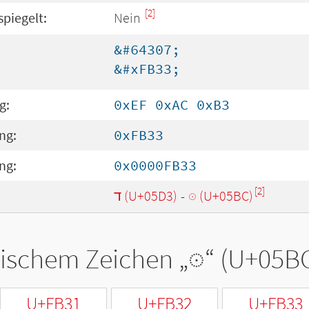
[2]
spiegelt:
Nein
&#64307;
&#xFB33;
g:
0xEF 0xAC 0xB3
ng:
0xFB33
ng:
0x0000FB33
[2]
ד (U+05D3)
-
◌ּ (U+05BC)
tischem Zeichen „
◌ּ
“ (U+05B
U+FB31
U+FB32
U+FB33