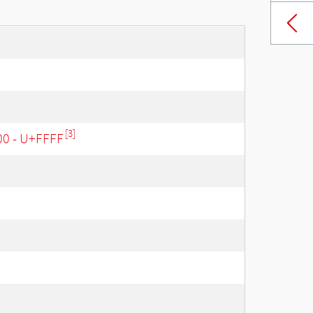
[3]
00 - U+FFFF