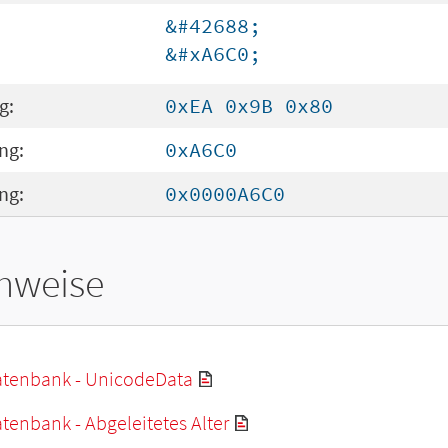
&#42688;
&#xA6C0;
g:
0xEA 0x9B 0x80
ng:
0xA6C0
ng:
0x0000A6C0
hweise
tenbank - UnicodeData
enbank - Abgeleitetes Alter