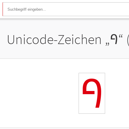
Unicode-Zeichen „
ꛀ
“
ꛀ