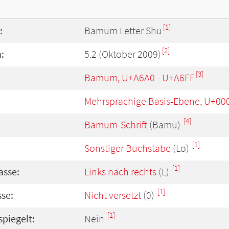
[1]
:
Bamum Letter Shu
[2]
:
5.2 (Oktober 2009)
[3]
Bamum, U+A6A0 - U+A6FF
Mehrsprachige Basis-Ebene, U+00
[4]
Bamum-Schrift
(Bamu)
[1]
Sonstiger Buchstabe
(Lo)
[1]
asse:
Links nach rechts
(L)
[1]
se:
Nicht versetzt
(0)
[1]
spiegelt:
Nein