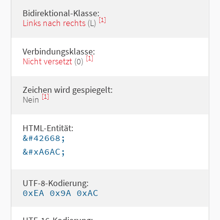
Bidirektional-Klasse:
[1]
Links nach rechts
(L)
Verbindungsklasse:
[1]
Nicht versetzt
(0)
Zeichen wird gespiegelt:
[1]
Nein
HTML-Entität:
&#42668;
&#xA6AC;
UTF-8-Kodierung:
0xEA 0x9A 0xAC